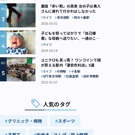
童謡「赤い靴」の真実 女の子は異人
さんに連れて行かれはしなかった
ライフ
表参道駅
麻布十番駅
2020.05.01
子どもを怒ってばかりで「自己嫌
悪」な母親へ送りたい、一通のここ
ろの処方箋
ライフ
2019.06.16
ユニクロも真っ青？ ワンコインで服
が買える都内「激安衣料店」5選
ライフ
中野駅
十条駅
地下鉄赤塚駅
日暮里駅
泉体育館駅
2022.01.07
人気のタグ
クリニック・病院
スポーツ
子育て
街歩き／さんぽ／路上観察