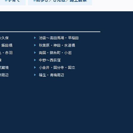
大久保
池袋～高田馬場・早稲田
・飯田橋
秋葉原・神田・水道橋
込・赤羽
両国・錦糸町・小岩
線
中野～西荻窪
武蔵境
小金井・国分寺・国立
市周辺
福生・青梅周辺