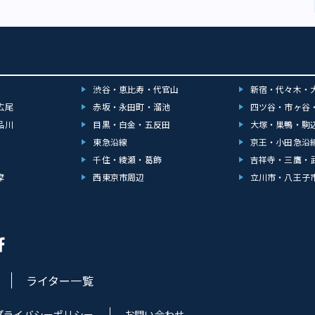
渋谷・恵比寿・代官山
新宿・代々木・
広尾
赤坂・永田町・溜池
四ツ谷・市ヶ谷
品川
目黒・白金・五反田
大塚・巣鴨・駒
東急沿線
京王・小田急沿
千住・綾瀬・葛飾
吉祥寺・三鷹・
摩
西東京市周辺
立川市・八王子
ライター一覧
プライバシーポリシー
お問い合わせ