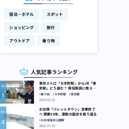
宿泊・ホテル
スポット
ショッピング
旅行
アウトドア
乗り物
人気記事ランキング
東京メトロ「大手町駅」からJR「東
京駅」どう進む？ 現役駅員に教えて
もらいました
乗り物
大手町駅
東京駅
2019.02.10
お台場「パレットタウン」営業終了
へ 開業30年、激動の歴史を振り返る
お台場海浜公園駅
2021.07.23