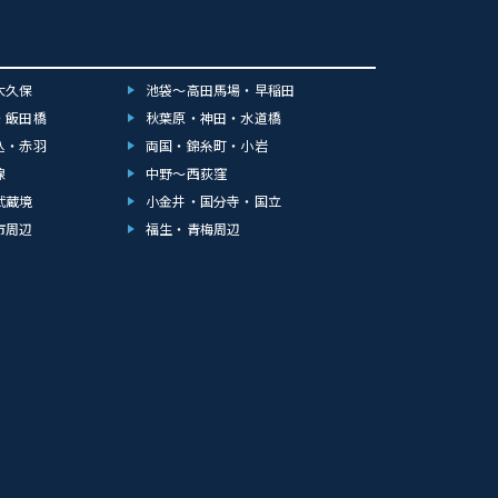
大久保
池袋～高田馬場・早稲田
・飯田橋
秋葉原・神田・水道橋
込・赤羽
両国・錦糸町・小岩
線
中野～西荻窪
武蔵境
小金井・国分寺・国立
市周辺
福生・青梅周辺