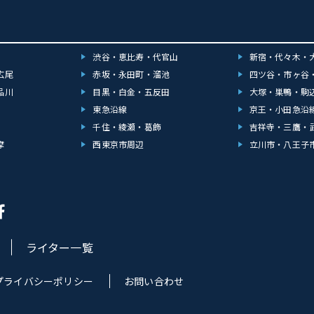
渋谷・恵比寿・代官山
新宿・代々木・
広尾
赤坂・永田町・溜池
四ツ谷・市ヶ谷
品川
目黒・白金・五反田
大塚・巣鴨・駒
東急沿線
京王・小田急沿
千住・綾瀬・葛飾
吉祥寺・三鷹・
摩
西東京市周辺
立川市・八王子
ライター一覧
プライバシーポリシー
お問い合わせ