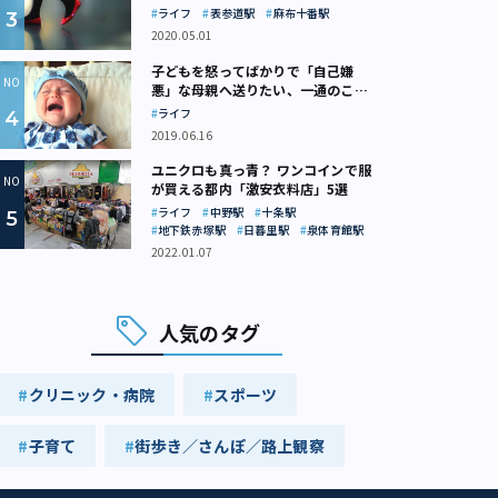
ライフ
表参道駅
麻布十番駅
2020.05.01
子どもを怒ってばかりで「自己嫌
悪」な母親へ送りたい、一通のここ
ろの処方箋
ライフ
2019.06.16
ユニクロも真っ青？ ワンコインで服
が買える都内「激安衣料店」5選
ライフ
中野駅
十条駅
地下鉄赤塚駅
日暮里駅
泉体育館駅
2022.01.07
人気のタグ
クリニック・病院
スポーツ
子育て
街歩き／さんぽ／路上観察