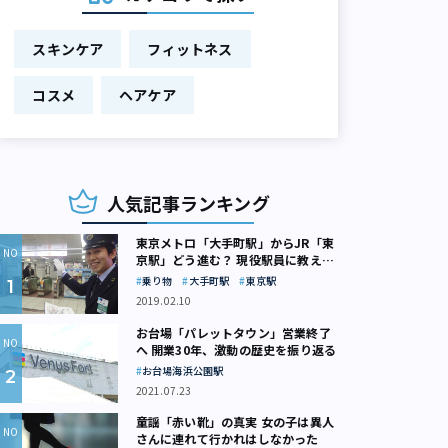
スキンケア
フィットネス
コスメ
ヘアケア
人気記事ランキング
東京メトロ「大手町駅」からJR「東
京駅」どう進む？ 現役駅員に教えて
もらいました
乗り物
大手町駅
東京駅
2019.02.10
お台場「パレットタウン」営業終了
へ 開業30年、激動の歴史を振り返る
お台場海浜公園駅
2021.07.23
童謡「赤い靴」の真実 女の子は異人
さんに連れて行かれはしなかった