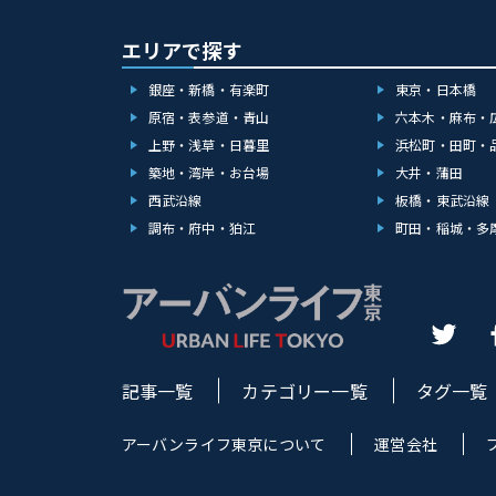
エリアで探す
銀座・新橋・有楽町
東京・日本橋
原宿・表参道・青山
六本木・麻布・
上野・浅草・日暮里
浜松町・田町・
築地・湾岸・お台場
大井・蒲田
西武沿線
板橋・東武沿線
調布・府中・狛江
町田・稲城・多
記事一覧
カテゴリー一覧
タグ一覧
アーバンライフ東京について
運営会社