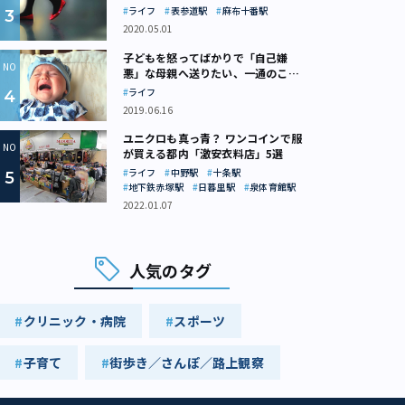
ライフ
表参道駅
麻布十番駅
2020.05.01
子どもを怒ってばかりで「自己嫌
悪」な母親へ送りたい、一通のここ
ろの処方箋
ライフ
2019.06.16
ユニクロも真っ青？ ワンコインで服
が買える都内「激安衣料店」5選
ライフ
中野駅
十条駅
地下鉄赤塚駅
日暮里駅
泉体育館駅
2022.01.07
人気のタグ
クリニック・病院
スポーツ
子育て
街歩き／さんぽ／路上観察