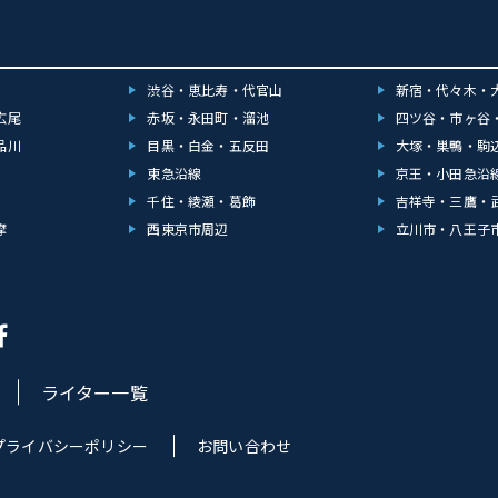
渋谷・恵比寿・代官山
新宿・代々木・
広尾
赤坂・永田町・溜池
四ツ谷・市ヶ谷
品川
目黒・白金・五反田
大塚・巣鴨・駒
東急沿線
京王・小田急沿
千住・綾瀬・葛飾
吉祥寺・三鷹・
摩
西東京市周辺
立川市・八王子
ライター一覧
プライバシーポリシー
お問い合わせ