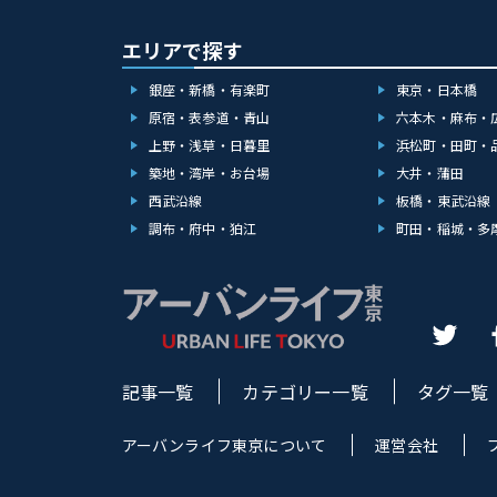
エリアで探す
銀座・新橋・有楽町
東京・日本橋
原宿・表参道・青山
六本木・麻布・
上野・浅草・日暮里
浜松町・田町・
築地・湾岸・お台場
大井・蒲田
西武沿線
板橋・東武沿線
調布・府中・狛江
町田・稲城・多
記事一覧
カテゴリー一覧
タグ一覧
アーバンライフ東京について
運営会社