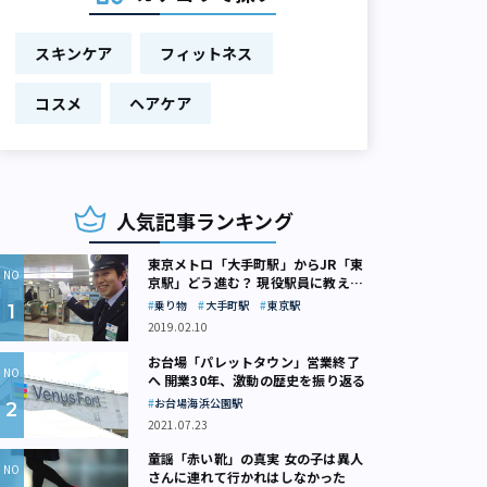
スキンケア
フィットネス
コスメ
ヘアケア
人気記事ランキング
東京メトロ「大手町駅」からJR「東
京駅」どう進む？ 現役駅員に教えて
もらいました
乗り物
大手町駅
東京駅
2019.02.10
お台場「パレットタウン」営業終了
へ 開業30年、激動の歴史を振り返る
お台場海浜公園駅
2021.07.23
童謡「赤い靴」の真実 女の子は異人
さんに連れて行かれはしなかった