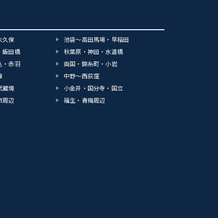
大久保
池袋～高田馬場・早稲田
・飯田橋
秋葉原・神田・水道橋
込・赤羽
両国・錦糸町・小岩
線
中野～西荻窪
武蔵境
小金井・国分寺・国立
市周辺
福生・青梅周辺