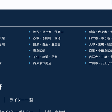
渋谷・恵比寿・代官山
新宿・代々木・
広尾
赤坂・永田町・溜池
四ツ谷・市ヶ谷
品川
目黒・白金・五反田
大塚・巣鴨・駒
東急沿線
京王・小田急沿
千住・綾瀬・葛飾
吉祥寺・三鷹・
摩
西東京市周辺
立川市・八王子
ライター一覧
プライバシーポリシー
お問い合わせ