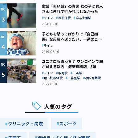
童謡「赤い靴」の真実 女の子は異人
さんに連れて行かれはしなかった
ライフ
表参道駅
麻布十番駅
2020.05.01
子どもを怒ってばかりで「自己嫌
悪」な母親へ送りたい、一通のここ
ろの処方箋
ライフ
2019.06.16
ユニクロも真っ青？ ワンコインで服
が買える都内「激安衣料店」5選
ライフ
中野駅
十条駅
地下鉄赤塚駅
日暮里駅
泉体育館駅
2022.01.07
人気のタグ
クリニック・病院
スポーツ
子育て
街歩き／さんぽ／路上観察