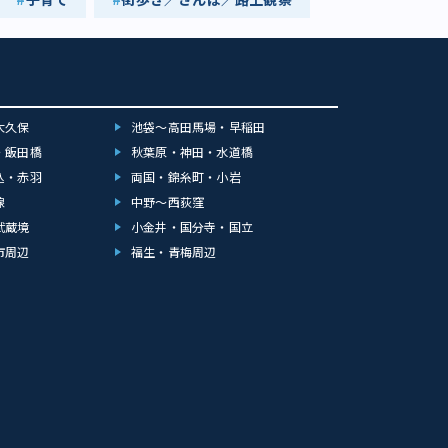
大久保
池袋～高田馬場・早稲田
・飯田橋
秋葉原・神田・水道橋
込・赤羽
両国・錦糸町・小岩
線
中野～西荻窪
武蔵境
小金井・国分寺・国立
市周辺
福生・青梅周辺