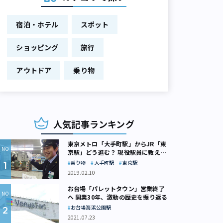
宿泊・ホテル
スポット
ショッピング
旅行
アウトドア
乗り物
人気記事ランキング
東京メトロ「大手町駅」からJR「東
京駅」どう進む？ 現役駅員に教えて
もらいました
乗り物
大手町駅
東京駅
2019.02.10
お台場「パレットタウン」営業終了
へ 開業30年、激動の歴史を振り返る
お台場海浜公園駅
2021.07.23