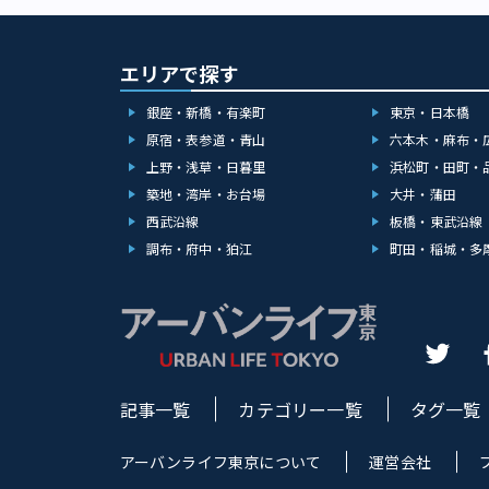
エリアで探す
銀座・新橋・有楽町
東京・日本橋
原宿・表参道・青山
六本木・麻布・
上野・浅草・日暮里
浜松町・田町・
築地・湾岸・お台場
大井・蒲田
西武沿線
板橋・東武沿線
調布・府中・狛江
町田・稲城・多
記事一覧
カテゴリー一覧
タグ一覧
アーバンライフ東京について
運営会社