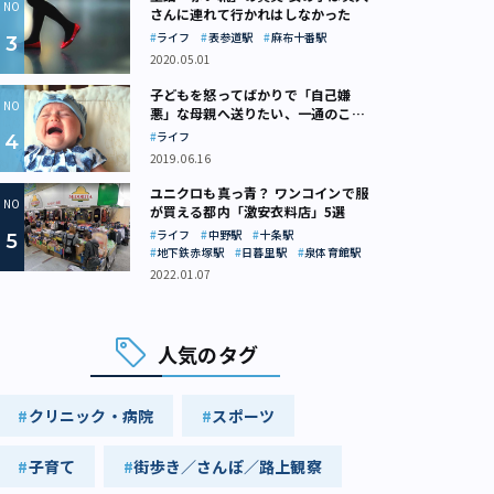
さんに連れて行かれはしなかった
ライフ
表参道駅
麻布十番駅
2020.05.01
子どもを怒ってばかりで「自己嫌
悪」な母親へ送りたい、一通のここ
ろの処方箋
ライフ
2019.06.16
ユニクロも真っ青？ ワンコインで服
が買える都内「激安衣料店」5選
ライフ
中野駅
十条駅
地下鉄赤塚駅
日暮里駅
泉体育館駅
2022.01.07
人気のタグ
クリニック・病院
スポーツ
子育て
街歩き／さんぽ／路上観察