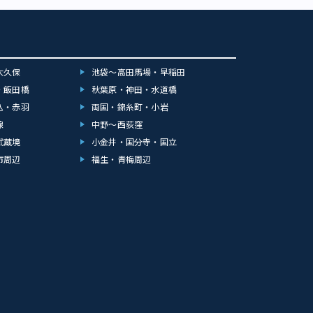
大久保
池袋～高田馬場・早稲田
・飯田橋
秋葉原・神田・水道橋
込・赤羽
両国・錦糸町・小岩
線
中野～西荻窪
武蔵境
小金井・国分寺・国立
市周辺
福生・青梅周辺