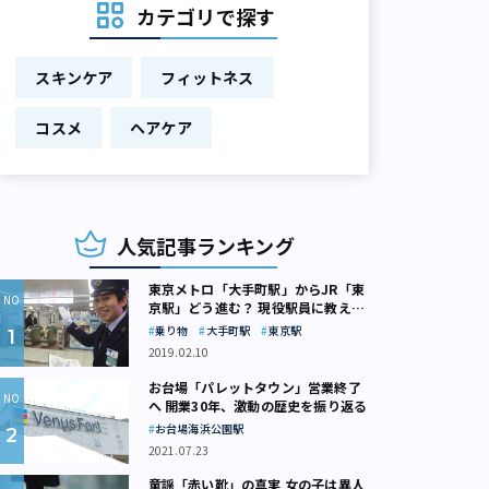
カテゴリで探す
スキンケア
フィットネス
コスメ
ヘアケア
人気記事ランキング
東京メトロ「大手町駅」からJR「東
京駅」どう進む？ 現役駅員に教えて
もらいました
乗り物
大手町駅
東京駅
2019.02.10
お台場「パレットタウン」営業終了
へ 開業30年、激動の歴史を振り返る
お台場海浜公園駅
2021.07.23
童謡「赤い靴」の真実 女の子は異人