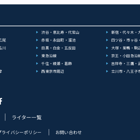
渋谷・恵比寿・代官山
新宿・代々木・
広尾
赤坂・永田町・溜池
四ツ谷・市ヶ谷
品川
目黒・白金・五反田
大塚・巣鴨・駒
東急沿線
京王・小田急沿
千住・綾瀬・葛飾
吉祥寺・三鷹・
摩
西東京市周辺
立川市・八王子
ライター一覧
プライバシーポリシー
お問い合わせ