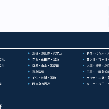
渋谷・恵比寿・代官山
新宿・代々木・
広尾
赤坂・永田町・溜池
四ツ谷・市ヶ谷
品川
目黒・白金・五反田
大塚・巣鴨・駒
東急沿線
京王・小田急沿
千住・綾瀬・葛飾
吉祥寺・三鷹・
摩
西東京市周辺
立川市・八王子