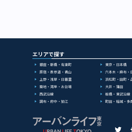
エリアで探す
銀座・新橋・有楽町
東京・日本橋
原宿・表参道・青山
六本木・麻布・
上野・浅草・日暮里
浜松町・田町・
築地・湾岸・お台場
大井・蒲田
西武沿線
板橋・東武沿線
調布・府中・狛江
町田・稲城・多