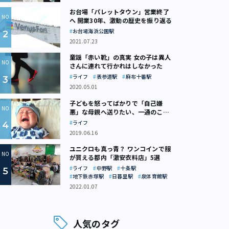
お台場「パレットタウン」営業終了
へ 開業30年、激動の歴史を振り返る
お台場海浜公園駅
2021.07.23
童謡「赤い靴」の真実 女の子は異人
さんに連れて行かれはしなかった
ライフ
表参道駅
麻布十番駅
2020.05.01
子どもを怒ってばかりで「自己嫌
悪」な母親へ送りたい、一通のここ
ろの処方箋
ライフ
2019.06.16
ユニクロも真っ青？ ワンコインで服
が買える都内「激安衣料店」5選
ライフ
中野駅
十条駅
地下鉄赤塚駅
日暮里駅
泉体育館駅
2022.01.07
人気のタグ