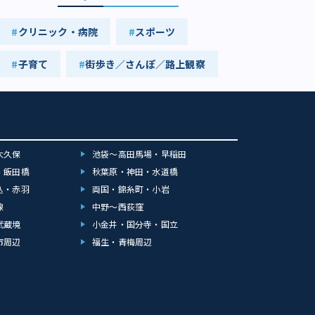
クリニック・病院
スポーツ
子育て
街歩き／さんぽ／路上観察
大久保
池袋～高田馬場・早稲田
・飯田橋
秋葉原・神田・水道橋
込・赤羽
両国・錦糸町・小岩
線
中野～西荻窪
武蔵境
小金井・国分寺・国立
市周辺
福生・青梅周辺