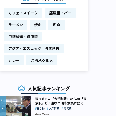
カフェ・スイーツ
居酒屋・バー
ラーメン
焼肉
和食
中華料理・町中華
アジア・エスニック／各国料理
カレー
ご当地グルメ
人気記事ランキング
東京メトロ「大手町駅」からJR「東
京駅」どう進む？ 現役駅員に教えて
もらいました
乗り物
大手町駅
東京駅
2019.02.10