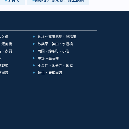
大久保
池袋～高田馬場・早稲田
・飯田橋
秋葉原・神田・水道橋
込・赤羽
両国・錦糸町・小岩
線
中野～西荻窪
武蔵境
小金井・国分寺・国立
市周辺
福生・青梅周辺