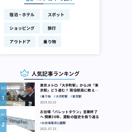
宿泊・ホテル
スポット
ショッピング
旅行
アウトドア
乗り物
人気記事ランキング
東京メトロ「大手町駅」からJR「東
京駅」どう進む？ 現役駅員に教えて
もらいました
乗り物
大手町駅
東京駅
2019.02.10
お台場「パレットタウン」営業終了
へ 開業30年、激動の歴史を振り返る
お台場海浜公園駅
2021.07.23