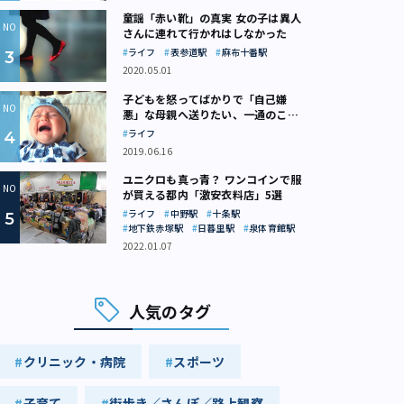
童謡「赤い靴」の真実 女の子は異人
さんに連れて行かれはしなかった
ライフ
表参道駅
麻布十番駅
2020.05.01
子どもを怒ってばかりで「自己嫌
悪」な母親へ送りたい、一通のここ
ろの処方箋
ライフ
2019.06.16
ユニクロも真っ青？ ワンコインで服
が買える都内「激安衣料店」5選
ライフ
中野駅
十条駅
地下鉄赤塚駅
日暮里駅
泉体育館駅
2022.01.07
人気のタグ
クリニック・病院
スポーツ
子育て
街歩き／さんぽ／路上観察