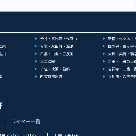
渋谷・恵比寿・代官山
新宿・代々木・
広尾
赤坂・永田町・溜池
四ツ谷・市ヶ谷
品川
目黒・白金・五反田
大塚・巣鴨・駒
東急沿線
京王・小田急沿
千住・綾瀬・葛飾
吉祥寺・三鷹・
摩
西東京市周辺
立川市・八王子
ライター一覧
プライバシーポリシー
お問い合わせ