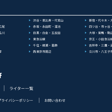
渋谷・恵比寿・代官山
新宿・代々木・
広尾
赤坂・永田町・溜池
四ツ谷・市ヶ谷
品川
目黒・白金・五反田
大塚・巣鴨・駒
東急沿線
京王・小田急沿
千住・綾瀬・葛飾
吉祥寺・三鷹・
摩
西東京市周辺
立川市・八王子
ライター一覧
プライバシーポリシー
お問い合わせ