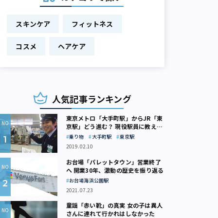
スキンケア
フィットネス
コスメ
ヘアケア
人気記事ランキング
東京メトロ「大手町駅」からJR「東
京駅」どう進む？ 現役駅員に教えて
もらいました
乗り物
大手町駅
東京駅
2019.02.10
お台場「パレットタウン」営業終了
へ 開業30年、激動の歴史を振り返る
お台場海浜公園駅
2021.07.23
童謡「赤い靴」の真実 女の子は異人
さんに連れて行かれはしなかった