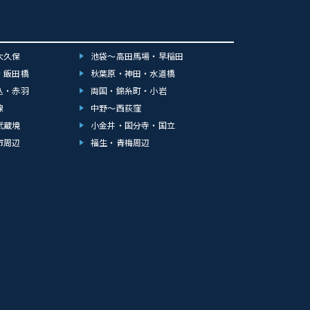
大久保
池袋～高田馬場・早稲田
・飯田橋
秋葉原・神田・水道橋
込・赤羽
両国・錦糸町・小岩
線
中野～西荻窪
武蔵境
小金井・国分寺・国立
市周辺
福生・青梅周辺