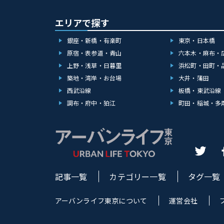
エリアで探す
銀座・新橋・有楽町
東京・日本橋
原宿・表参道・青山
六本木・麻布・
上野・浅草・日暮里
浜松町・田町・
築地・湾岸・お台場
大井・蒲田
西武沿線
板橋・東武沿線
調布・府中・狛江
町田・稲城・多
記事一覧
カテゴリー一覧
タグ一覧
アーバンライフ東京について
運営会社