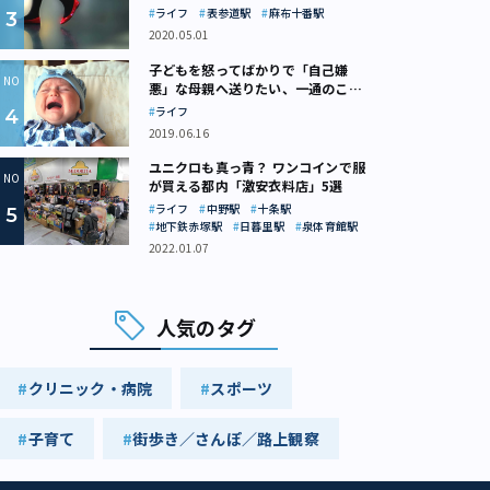
ライフ
表参道駅
麻布十番駅
2020.05.01
子どもを怒ってばかりで「自己嫌
悪」な母親へ送りたい、一通のここ
ろの処方箋
ライフ
2019.06.16
ユニクロも真っ青？ ワンコインで服
が買える都内「激安衣料店」5選
ライフ
中野駅
十条駅
地下鉄赤塚駅
日暮里駅
泉体育館駅
2022.01.07
人気のタグ
クリニック・病院
スポーツ
子育て
街歩き／さんぽ／路上観察