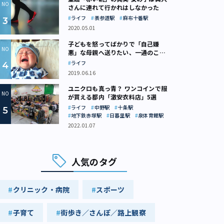
さんに連れて行かれはしなかった
ライフ
表参道駅
麻布十番駅
2020.05.01
子どもを怒ってばかりで「自己嫌
悪」な母親へ送りたい、一通のここ
ろの処方箋
ライフ
2019.06.16
ユニクロも真っ青？ ワンコインで服
が買える都内「激安衣料店」5選
ライフ
中野駅
十条駅
地下鉄赤塚駅
日暮里駅
泉体育館駅
2022.01.07
人気のタグ
クリニック・病院
スポーツ
子育て
街歩き／さんぽ／路上観察