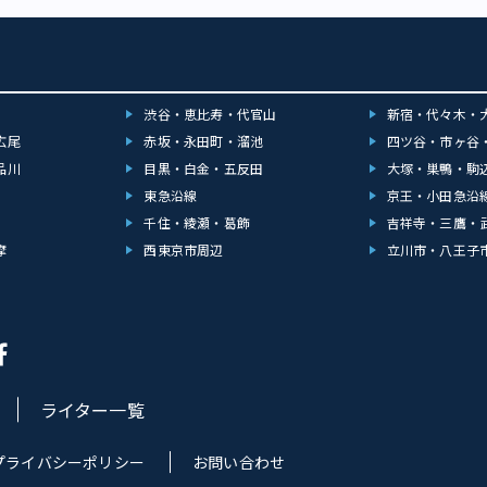
渋谷・恵比寿・代官山
新宿・代々木・
広尾
赤坂・永田町・溜池
四ツ谷・市ヶ谷
品川
目黒・白金・五反田
大塚・巣鴨・駒
東急沿線
京王・小田急沿
千住・綾瀬・葛飾
吉祥寺・三鷹・
摩
西東京市周辺
立川市・八王子
ライター一覧
プライバシーポリシー
お問い合わせ