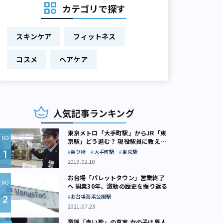
カテゴリで探す
スキンケア
フィットネス
コスメ
ヘアケア
人気記事ランキング
東京メトロ「大手町駅」からJR「東
京駅」どう進む？ 現役駅員に教えて
もらいました
乗り物
大手町駅
東京駅
2019.02.10
お台場「パレットタウン」営業終了
へ 開業30年、激動の歴史を振り返る
お台場海浜公園駅
2021.07.23
童謡「赤い靴」の真実 女の子は異人