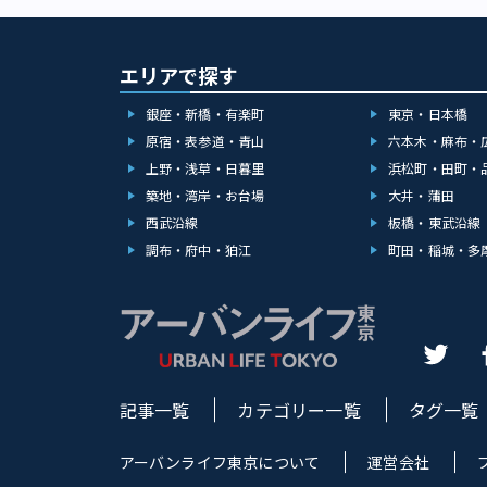
エリアで探す
銀座・新橋・有楽町
東京・日本橋
原宿・表参道・青山
六本木・麻布・
上野・浅草・日暮里
浜松町・田町・
築地・湾岸・お台場
大井・蒲田
西武沿線
板橋・東武沿線
調布・府中・狛江
町田・稲城・多
記事一覧
カテゴリー一覧
タグ一覧
アーバンライフ東京について
運営会社