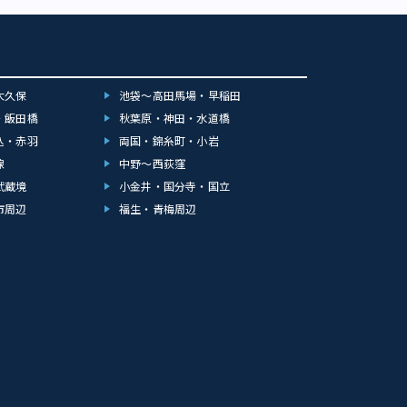
大久保
池袋～高田馬場・早稲田
・飯田橋
秋葉原・神田・水道橋
込・赤羽
両国・錦糸町・小岩
線
中野～西荻窪
武蔵境
小金井・国分寺・国立
市周辺
福生・青梅周辺