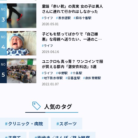
童謡「赤い靴」の真実 女の子は異人
さんに連れて行かれはしなかった
ライフ
表参道駅
麻布十番駅
2020.05.01
子どもを怒ってばかりで「自己嫌
悪」な母親へ送りたい、一通のここ
ろの処方箋
ライフ
2019.06.16
ユニクロも真っ青？ ワンコインで服
が買える都内「激安衣料店」5選
ライフ
中野駅
十条駅
地下鉄赤塚駅
日暮里駅
泉体育館駅
2022.01.07
人気のタグ
クリニック・病院
スポーツ
子育て
街歩き／さんぽ／路上観察