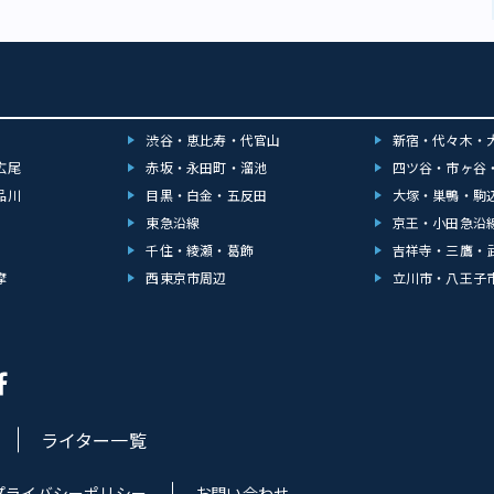
渋谷・恵比寿・代官山
新宿・代々木・
広尾
赤坂・永田町・溜池
四ツ谷・市ヶ谷
品川
目黒・白金・五反田
大塚・巣鴨・駒
東急沿線
京王・小田急沿
千住・綾瀬・葛飾
吉祥寺・三鷹・
摩
西東京市周辺
立川市・八王子
ライター一覧
プライバシーポリシー
お問い合わせ