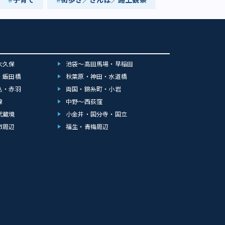
大久保
池袋～高田馬場・早稲田
・飯田橋
秋葉原・神田・水道橋
込・赤羽
両国・錦糸町・小岩
線
中野～西荻窪
武蔵境
小金井・国分寺・国立
市周辺
福生・青梅周辺