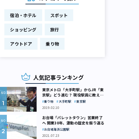
宿泊・ホテル
スポット
ショッピング
旅行
アウトドア
乗り物
人気記事ランキング
東京メトロ「大手町駅」からJR「東
京駅」どう進む？ 現役駅員に教えて
もらいました
乗り物
大手町駅
東京駅
2019.02.10
お台場「パレットタウン」営業終了
へ 開業30年、激動の歴史を振り返る
お台場海浜公園駅
2021.07.23