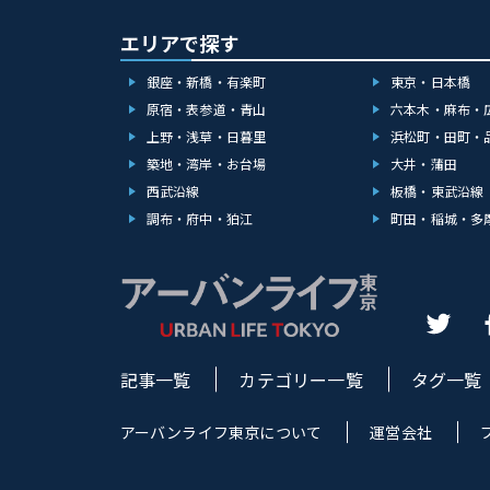
エリアで探す
銀座・新橋・有楽町
東京・日本橋
原宿・表参道・青山
六本木・麻布・
上野・浅草・日暮里
浜松町・田町・
築地・湾岸・お台場
大井・蒲田
西武沿線
板橋・東武沿線
調布・府中・狛江
町田・稲城・多
記事一覧
カテゴリー一覧
タグ一覧
アーバンライフ東京について
運営会社