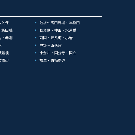
大久保
池袋～高田馬場・早稲田
・飯田橋
秋葉原・神田・水道橋
込・赤羽
両国・錦糸町・小岩
線
中野～西荻窪
武蔵境
小金井・国分寺・国立
市周辺
福生・青梅周辺