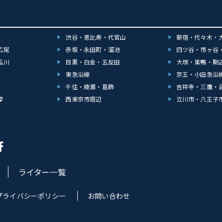
渋谷・恵比寿・代官山
新宿・代々木・
広尾
赤坂・永田町・溜池
四ツ谷・市ヶ谷
品川
目黒・白金・五反田
大塚・巣鴨・駒
東急沿線
京王・小田急沿
千住・綾瀬・葛飾
吉祥寺・三鷹・
摩
西東京市周辺
立川市・八王子
ライター一覧
プライバシーポリシー
お問い合わせ