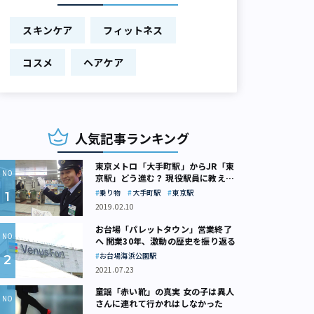
スキンケア
フィットネス
コスメ
ヘアケア
人気記事ランキング
東京メトロ「大手町駅」からJR「東
京駅」どう進む？ 現役駅員に教えて
もらいました
乗り物
大手町駅
東京駅
2019.02.10
お台場「パレットタウン」営業終了
へ 開業30年、激動の歴史を振り返る
お台場海浜公園駅
2021.07.23
童謡「赤い靴」の真実 女の子は異人
さんに連れて行かれはしなかった