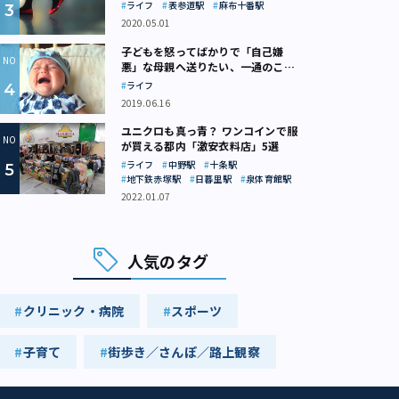
ライフ
表参道駅
麻布十番駅
2020.05.01
子どもを怒ってばかりで「自己嫌
悪」な母親へ送りたい、一通のここ
ろの処方箋
ライフ
2019.06.16
ユニクロも真っ青？ ワンコインで服
が買える都内「激安衣料店」5選
ライフ
中野駅
十条駅
地下鉄赤塚駅
日暮里駅
泉体育館駅
2022.01.07
人気のタグ
クリニック・病院
スポーツ
子育て
街歩き／さんぽ／路上観察