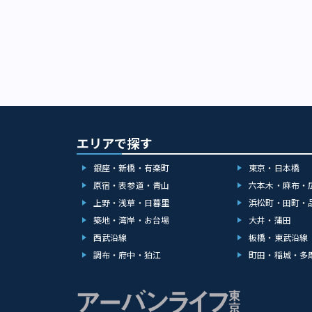
エリアで探す
銀座・新橋・有楽町
東京・日本橋
原宿・表参道・青山
六本木・麻布・
上野・浅草・日暮里
浜松町・田町・
築地・湾岸・お台場
大井・蒲田
西武沿線
板橋・東武沿線
調布・府中・狛江
町田・稲城・多