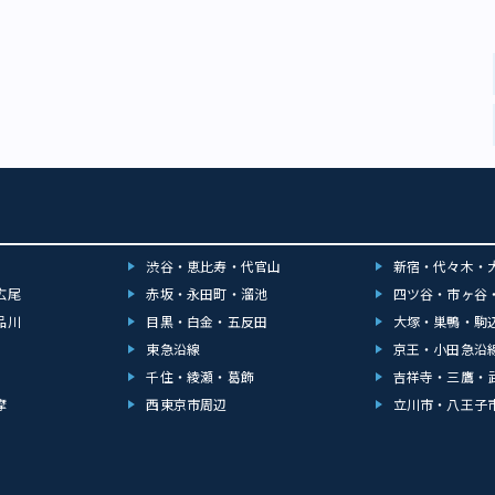
渋谷・恵比寿・代官山
新宿・代々木・
広尾
赤坂・永田町・溜池
四ツ谷・市ヶ谷
品川
目黒・白金・五反田
大塚・巣鴨・駒
東急沿線
京王・小田急沿
千住・綾瀬・葛飾
吉祥寺・三鷹・
摩
西東京市周辺
立川市・八王子