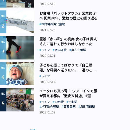
2019.02.10
お台場「パレットタウン」営業終了
へ 開業30年、激動の歴史を振り返る
お台場海浜公園駅
2021.07.23
童謡「赤い靴」の真実 女の子は異人
さんに連れて行かれはしなかった
ライフ
表参道駅
麻布十番駅
2020.05.01
子どもを怒ってばかりで「自己嫌
悪」な母親へ送りたい、一通のここ
ろの処方箋
ライフ
2019.06.16
ユニクロも真っ青？ ワンコインで服
が買える都内「激安衣料店」5選
ライフ
中野駅
十条駅
地下鉄赤塚駅
日暮里駅
泉体育館駅
2022.01.07