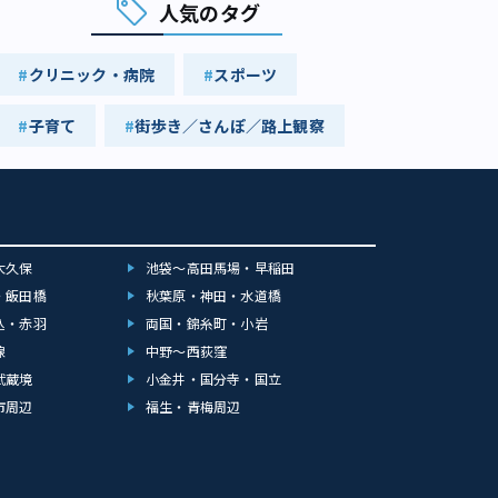
人気のタグ
クリニック・病院
スポーツ
子育て
街歩き／さんぽ／路上観察
大久保
池袋～高田馬場・早稲田
・飯田橋
秋葉原・神田・水道橋
込・赤羽
両国・錦糸町・小岩
線
中野～西荻窪
武蔵境
小金井・国分寺・国立
市周辺
福生・青梅周辺