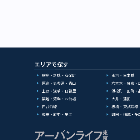
エリアで探す
銀座・新橋・有楽町
東京・日本橋
原宿・表参道・青山
六本木・麻布・
上野・浅草・日暮里
浜松町・田町・
築地・湾岸・お台場
大井・蒲田
西武沿線
板橋・東武沿線
調布・府中・狛江
町田・稲城・多