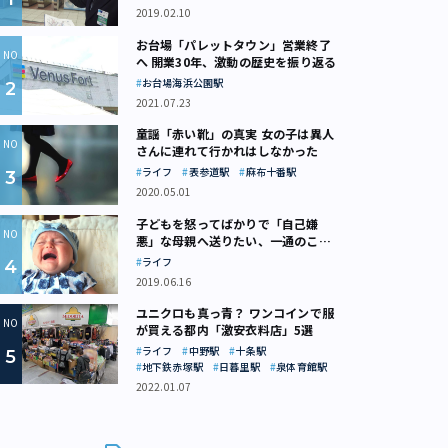
2019.02.10
お台場「パレットタウン」営業終了
へ 開業30年、激動の歴史を振り返る
お台場海浜公園駅
2021.07.23
童謡「赤い靴」の真実 女の子は異人
さんに連れて行かれはしなかった
ライフ
表参道駅
麻布十番駅
2020.05.01
子どもを怒ってばかりで「自己嫌
悪」な母親へ送りたい、一通のここ
ろの処方箋
ライフ
2019.06.16
ユニクロも真っ青？ ワンコインで服
が買える都内「激安衣料店」5選
ライフ
中野駅
十条駅
地下鉄赤塚駅
日暮里駅
泉体育館駅
2022.01.07