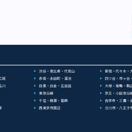
渋谷・恵比寿・代官山
新宿・代々木・
広尾
赤坂・永田町・溜池
四ツ谷・市ヶ谷
品川
目黒・白金・五反田
大塚・巣鴨・駒
東急沿線
京王・小田急沿
千住・綾瀬・葛飾
吉祥寺・三鷹・
摩
西東京市周辺
立川市・八王子