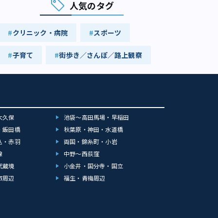
人気のタグ
クリニック・病院
スポーツ
子育て
街歩き／さんぽ／路上観察
大久保
池袋～高田馬場・早稲田
・飯田橋
秋葉原・神田・水道橋
込・赤羽
両国・錦糸町・小岩
線
中野～西荻窪
武蔵境
小金井・国分寺・国立
市周辺
福生・青梅周辺