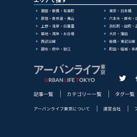
銀座・新橋・有楽町
東京・日本橋
原宿・表参道・青山
六本木・麻布・
上野・浅草・日暮里
浜松町・田町・
築地・湾岸・お台場
大井・蒲田
西武沿線
板橋・東武沿線
調布・府中・狛江
町田・稲城・多
記事一覧
カテゴリー一覧
タグ一覧
アーバンライフ東京について
運営会社