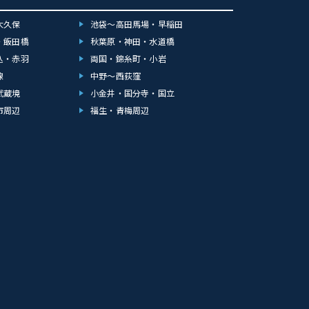
大久保
池袋～高田馬場・早稲田
・飯田橋
秋葉原・神田・水道橋
込・赤羽
両国・錦糸町・小岩
線
中野～西荻窪
武蔵境
小金井・国分寺・国立
市周辺
福生・青梅周辺