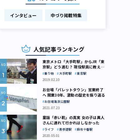
インタビュー
中づり掲載特集
人気記事ランキング
東京メトロ「大手町駅」からJR「東
京駅」どう進む？ 現役駅員に教えて
もらいました
乗り物
大手町駅
東京駅
2019.02.10
お台場「パレットタウン」営業終了
へ 開業30年、激動の歴史を振り返る
お台場海浜公園駅
2021.07.23
童謡「赤い靴」の真実 女の子は異人
さんに連れて行かれはしなかった
ライフ
表参道駅
麻布十番駅
2020.05.01