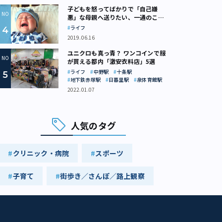
子どもを怒ってばかりで「自己嫌
悪」な母親へ送りたい、一通のここ
ろの処方箋
ライフ
2019.06.16
ユニクロも真っ青？ ワンコインで服
が買える都内「激安衣料店」5選
ライフ
中野駅
十条駅
地下鉄赤塚駅
日暮里駅
泉体育館駅
2022.01.07
人気のタグ
クリニック・病院
スポーツ
子育て
街歩き／さんぽ／路上観察