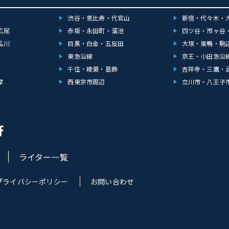
渋谷・恵比寿・代官山
新宿・代々木・
広尾
赤坂・永田町・溜池
四ツ谷・市ヶ谷
品川
目黒・白金・五反田
大塚・巣鴨・駒
東急沿線
京王・小田急沿
千住・綾瀬・葛飾
吉祥寺・三鷹・
摩
西東京市周辺
立川市・八王子
ライター一覧
プライバシーポリシー
お問い合わせ