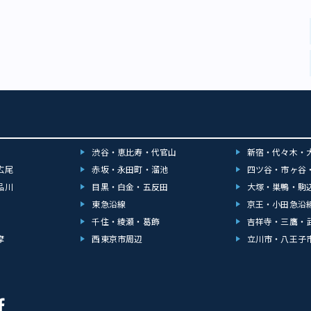
渋谷・恵比寿・代官山
新宿・代々木・
広尾
赤坂・永田町・溜池
四ツ谷・市ヶ谷
品川
目黒・白金・五反田
大塚・巣鴨・駒
東急沿線
京王・小田急沿
千住・綾瀬・葛飾
吉祥寺・三鷹・
摩
西東京市周辺
立川市・八王子