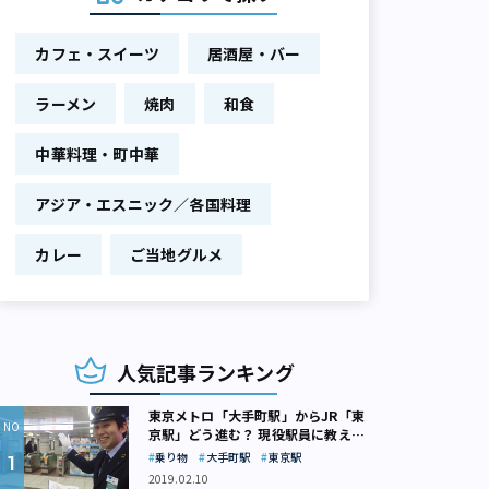
カフェ・スイーツ
居酒屋・バー
ラーメン
焼肉
和食
中華料理・町中華
アジア・エスニック／各国料理
カレー
ご当地グルメ
人気記事ランキング
東京メトロ「大手町駅」からJR「東
京駅」どう進む？ 現役駅員に教えて
もらいました
乗り物
大手町駅
東京駅
2019.02.10