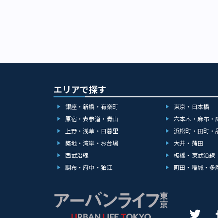
エリアで探す
銀座・新橋・有楽町
東京・日本橋
原宿・表参道・青山
六本木・麻布・
上野・浅草・日暮里
浜松町・田町・
築地・湾岸・お台場
大井・蒲田
西武沿線
板橋・東武沿線
調布・府中・狛江
町田・稲城・多