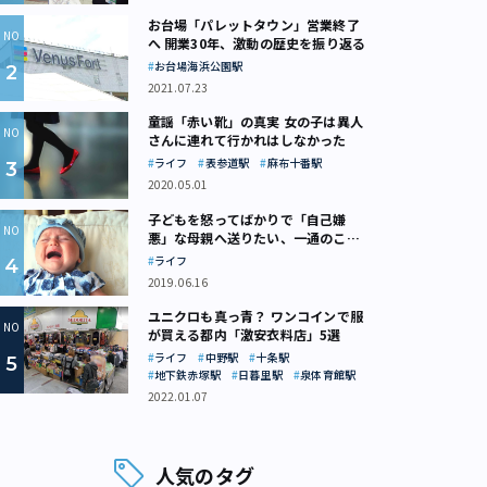
お台場「パレットタウン」営業終了
へ 開業30年、激動の歴史を振り返る
お台場海浜公園駅
2021.07.23
童謡「赤い靴」の真実 女の子は異人
さんに連れて行かれはしなかった
ライフ
表参道駅
麻布十番駅
2020.05.01
子どもを怒ってばかりで「自己嫌
悪」な母親へ送りたい、一通のここ
ろの処方箋
ライフ
2019.06.16
ユニクロも真っ青？ ワンコインで服
が買える都内「激安衣料店」5選
ライフ
中野駅
十条駅
地下鉄赤塚駅
日暮里駅
泉体育館駅
2022.01.07
人気のタグ