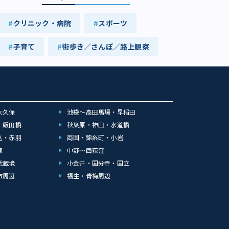
クリニック・病院
スポーツ
子育て
街歩き／さんぽ／路上観察
大久保
池袋～高田馬場・早稲田
・飯田橋
秋葉原・神田・水道橋
込・赤羽
両国・錦糸町・小岩
線
中野～西荻窪
武蔵境
小金井・国分寺・国立
市周辺
福生・青梅周辺