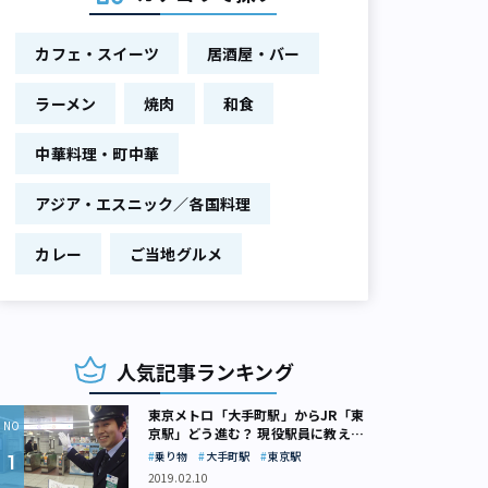
カフェ・スイーツ
居酒屋・バー
ラーメン
焼肉
和食
中華料理・町中華
アジア・エスニック／各国料理
カレー
ご当地グルメ
人気記事ランキング
東京メトロ「大手町駅」からJR「東
京駅」どう進む？ 現役駅員に教えて
もらいました
乗り物
大手町駅
東京駅
2019.02.10