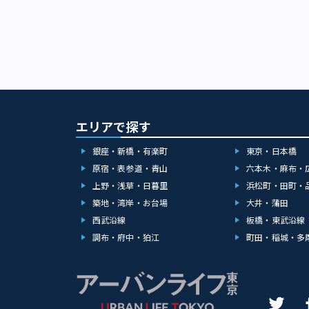
エリアで探す
銀座・新橋・有楽町
東京・日本橋
原宿・表参道・青山
六本木・麻布・
上野・浅草・日暮里
浜松町・田町・
築地・湾岸・お台場
大井・蒲田
西武沿線
板橋・東武沿線
調布・府中・狛江
町田・稲城・多