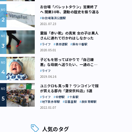
お台場「パレットタウン」営業終了
へ 開業30年、激動の歴史を振り返る
お台場海浜公園駅
2021.07.23
童謡「赤い靴」の真実 女の子は異人
さんに連れて行かれはしなかった
ライフ
表参道駅
麻布十番駅
2020.05.01
子どもを怒ってばかりで「自己嫌
悪」な母親へ送りたい、一通のここ
ろの処方箋
ライフ
2019.06.16
ユニクロも真っ青？ ワンコインで服
が買える都内「激安衣料店」5選
ライフ
中野駅
十条駅
地下鉄赤塚駅
日暮里駅
泉体育館駅
2022.01.07
人気のタグ