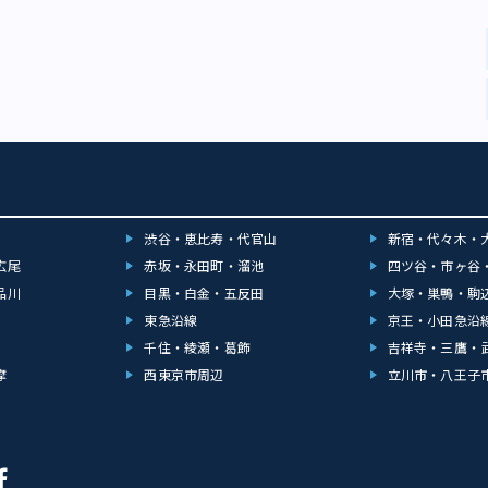
渋谷・恵比寿・代官山
新宿・代々木・
広尾
赤坂・永田町・溜池
四ツ谷・市ヶ谷
品川
目黒・白金・五反田
大塚・巣鴨・駒
東急沿線
京王・小田急沿
千住・綾瀬・葛飾
吉祥寺・三鷹・
摩
西東京市周辺
立川市・八王子