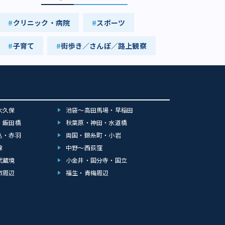
クリニック・病院
スポーツ
子育て
街歩き／さんぽ／路上観察
大久保
池袋～高田馬場・早稲田
・飯田橋
秋葉原・神田・水道橋
込・赤羽
両国・錦糸町・小岩
線
中野～西荻窪
武蔵境
小金井・国分寺・国立
市周辺
福生・青梅周辺