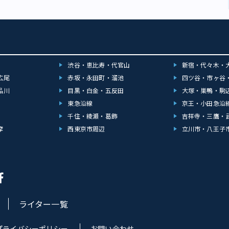
渋谷・恵比寿・代官山
新宿・代々木・
広尾
赤坂・永田町・溜池
四ツ谷・市ヶ谷
品川
目黒・白金・五反田
大塚・巣鴨・駒
東急沿線
京王・小田急沿
千住・綾瀬・葛飾
吉祥寺・三鷹・
摩
西東京市周辺
立川市・八王子
ライター一覧
プライバシーポリシー
お問い合わせ