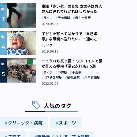
童謡「赤い靴」の真実 女の子は異人
さんに連れて行かれはしなかった
ライフ
表参道駅
麻布十番駅
2020.05.01
子どもを怒ってばかりで「自己嫌
悪」な母親へ送りたい、一通のここ
ろの処方箋
ライフ
2019.06.16
ユニクロも真っ青？ ワンコインで服
が買える都内「激安衣料店」5選
ライフ
中野駅
十条駅
地下鉄赤塚駅
日暮里駅
泉体育館駅
2022.01.07
人気のタグ
クリニック・病院
スポーツ
子育て
街歩き／さんぽ／路上観察