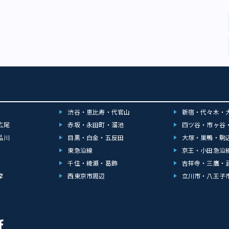
渋谷・恵比寿・代官山
新宿・代々木・
広尾
赤坂・永田町・溜池
四ツ谷・市ヶ谷
品川
目黒・白金・五反田
大塚・巣鴨・駒
東急沿線
京王・小田急沿
千住・綾瀬・葛飾
吉祥寺・三鷹・
摩
西東京市周辺
立川市・八王子