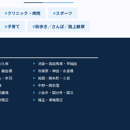
クリニック・病院
スポーツ
子育て
街歩き／さんぽ／路上観察
大久保
池袋～高田馬場・早稲田
・飯田橋
秋葉原・神田・水道橋
込・赤羽
両国・錦糸町・小岩
線
中野～西荻窪
武蔵境
小金井・国分寺・国立
市周辺
福生・青梅周辺