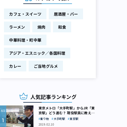
カフェ・スイーツ
居酒屋・バー
ラーメン
焼肉
和食
中華料理・町中華
アジア・エスニック／各国料理
カレー
ご当地グルメ
人気記事ランキング
東京メトロ「大手町駅」からJR「東
京駅」どう進む？ 現役駅員に教えて
もらいました
乗り物
大手町駅
東京駅
2019.02.10