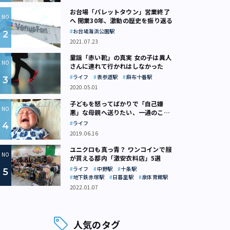
お台場「パレットタウン」営業終了
へ 開業30年、激動の歴史を振り返る
お台場海浜公園駅
2021.07.23
童謡「赤い靴」の真実 女の子は異人
さんに連れて行かれはしなかった
ライフ
表参道駅
麻布十番駅
2020.05.01
子どもを怒ってばかりで「自己嫌
悪」な母親へ送りたい、一通のここ
ろの処方箋
ライフ
2019.06.16
ユニクロも真っ青？ ワンコインで服
が買える都内「激安衣料店」5選
ライフ
中野駅
十条駅
地下鉄赤塚駅
日暮里駅
泉体育館駅
2022.01.07
人気のタグ