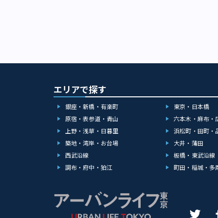
エリアで探す
銀座・新橋・有楽町
東京・日本橋
原宿・表参道・青山
六本木・麻布・
上野・浅草・日暮里
浜松町・田町・
築地・湾岸・お台場
大井・蒲田
西武沿線
板橋・東武沿線
調布・府中・狛江
町田・稲城・多