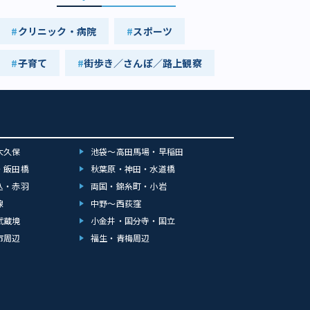
クリニック・病院
スポーツ
子育て
街歩き／さんぽ／路上観察
大久保
池袋～高田馬場・早稲田
・飯田橋
秋葉原・神田・水道橋
込・赤羽
両国・錦糸町・小岩
線
中野～西荻窪
武蔵境
小金井・国分寺・国立
市周辺
福生・青梅周辺