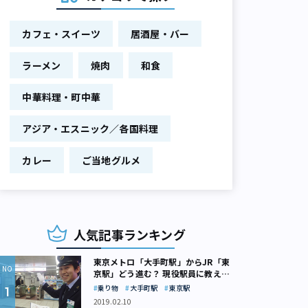
カフェ・スイーツ
居酒屋・バー
ラーメン
焼肉
和食
中華料理・町中華
アジア・エスニック／各国料理
カレー
ご当地グルメ
人気記事ランキング
東京メトロ「大手町駅」からJR「東
京駅」どう進む？ 現役駅員に教えて
もらいました
乗り物
大手町駅
東京駅
2019.02.10