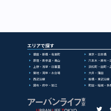
エリアで探す
銀座・新橋・有楽町
東京・日本橋
原宿・表参道・青山
六本木・麻布・
上野・浅草・日暮里
浜松町・田町・
築地・湾岸・お台場
大井・蒲田
西武沿線
板橋・東武沿線
調布・府中・狛江
町田・稲城・多