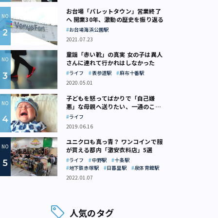
お台場「パレットタウン」営業終了
へ 開業30年、激動の歴史を振り返る
お台場海浜公園駅
2021.07.23
童謡「赤い靴」の真実 女の子は異人
さんに連れて行かれはしなかった
ライフ
表参道駅
麻布十番駅
2020.05.01
子どもを怒ってばかりで「自己嫌
悪」な母親へ送りたい、一通のここ
ろの処方箋
ライフ
2019.06.16
ユニクロも真っ青？ ワンコインで服
が買える都内「激安衣料店」5選
ライフ
中野駅
十条駅
地下鉄赤塚駅
日暮里駅
泉体育館駅
2022.01.07
人気のタグ