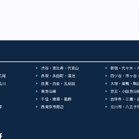
渋谷・恵比寿・代官山
新宿・代々木・
広尾
赤坂・永田町・溜池
四ツ谷・市ヶ谷
品川
目黒・白金・五反田
大塚・巣鴨・駒
東急沿線
京王・小田急沿
千住・綾瀬・葛飾
吉祥寺・三鷹・
摩
西東京市周辺
立川市・八王子