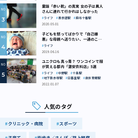
童謡「赤い靴」の真実 女の子は異人
さんに連れて行かれはしなかった
ライフ
表参道駅
麻布十番駅
2020.05.01
子どもを怒ってばかりで「自己嫌
悪」な母親へ送りたい、一通のここ
ろの処方箋
ライフ
2019.06.16
ユニクロも真っ青？ ワンコインで服
が買える都内「激安衣料店」5選
ライフ
中野駅
十条駅
地下鉄赤塚駅
日暮里駅
泉体育館駅
2022.01.07
人気のタグ
クリニック・病院
スポーツ
子育て
街歩き／さんぽ／路上観察