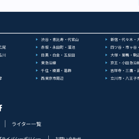
渋谷・恵比寿・代官山
新宿・代々木・
広尾
赤坂・永田町・溜池
四ツ谷・市ヶ谷
品川
目黒・白金・五反田
大塚・巣鴨・駒
東急沿線
京王・小田急沿
千住・綾瀬・葛飾
吉祥寺・三鷹・
摩
西東京市周辺
立川市・八王子
ライター一覧
プライバシーポリシー
お問い合わせ