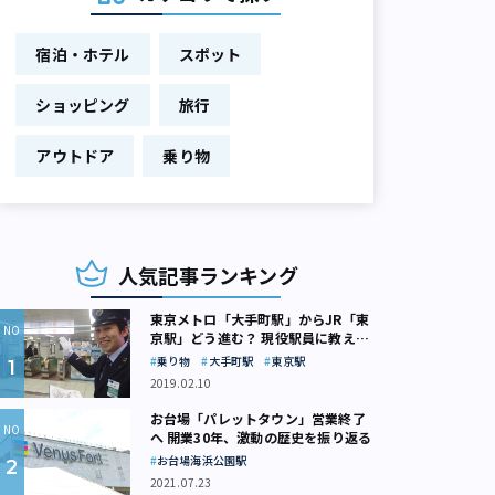
宿泊・ホテル
スポット
ショッピング
旅行
アウトドア
乗り物
人気記事ランキング
東京メトロ「大手町駅」からJR「東
京駅」どう進む？ 現役駅員に教えて
もらいました
乗り物
大手町駅
東京駅
2019.02.10
お台場「パレットタウン」営業終了
へ 開業30年、激動の歴史を振り返る
お台場海浜公園駅
2021.07.23