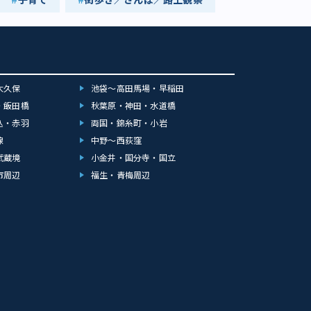
大久保
池袋～高田馬場・早稲田
・飯田橋
秋葉原・神田・水道橋
込・赤羽
両国・錦糸町・小岩
線
中野～西荻窪
武蔵境
小金井・国分寺・国立
市周辺
福生・青梅周辺