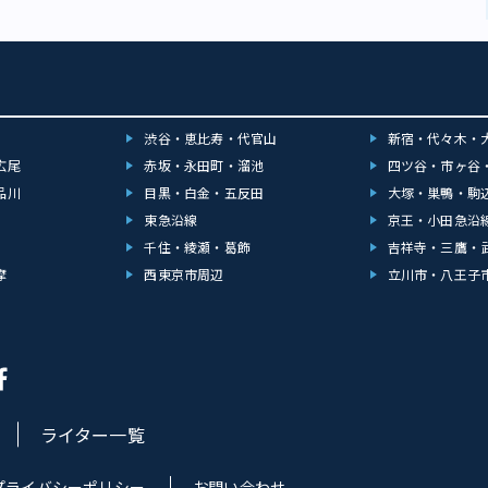
渋谷・恵比寿・代官山
新宿・代々木・
広尾
赤坂・永田町・溜池
四ツ谷・市ヶ谷
品川
目黒・白金・五反田
大塚・巣鴨・駒
東急沿線
京王・小田急沿
千住・綾瀬・葛飾
吉祥寺・三鷹・
摩
西東京市周辺
立川市・八王子
ライター一覧
プライバシーポリシー
お問い合わせ