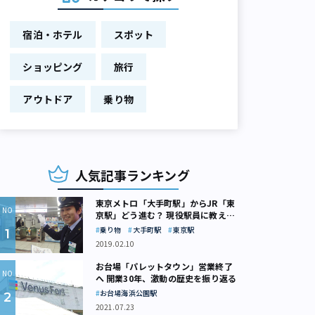
宿泊・ホテル
スポット
ショッピング
旅行
アウトドア
乗り物
人気記事ランキング
東京メトロ「大手町駅」からJR「東
京駅」どう進む？ 現役駅員に教えて
もらいました
乗り物
大手町駅
東京駅
2019.02.10
お台場「パレットタウン」営業終了
へ 開業30年、激動の歴史を振り返る
お台場海浜公園駅
2021.07.23