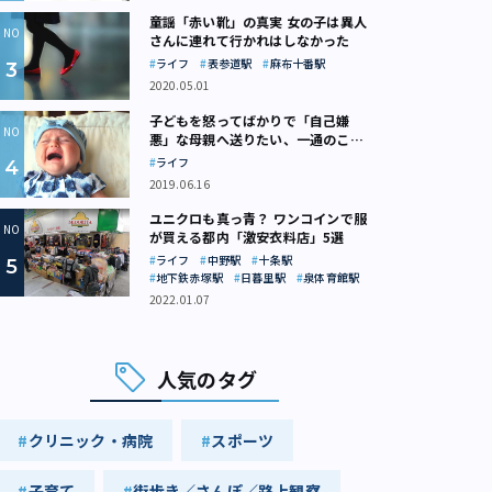
童謡「赤い靴」の真実 女の子は異人
さんに連れて行かれはしなかった
ライフ
表参道駅
麻布十番駅
2020.05.01
子どもを怒ってばかりで「自己嫌
悪」な母親へ送りたい、一通のここ
ろの処方箋
ライフ
2019.06.16
ユニクロも真っ青？ ワンコインで服
が買える都内「激安衣料店」5選
ライフ
中野駅
十条駅
地下鉄赤塚駅
日暮里駅
泉体育館駅
2022.01.07
人気のタグ
クリニック・病院
スポーツ
子育て
街歩き／さんぽ／路上観察