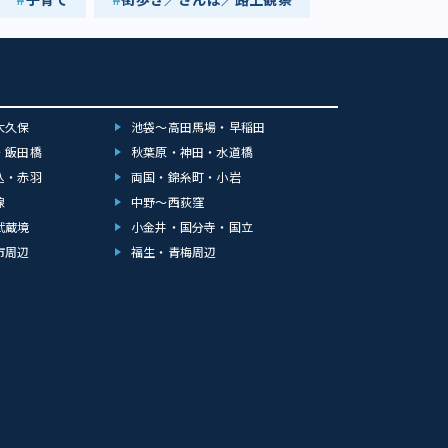
大久保
池袋～高田馬場・早稲田
・飯田橋
秋葉原・神田・水道橋
込・赤羽
両国・錦糸町・小岩
線
中野～西荻窪
武蔵境
小金井・国分寺・国立
市周辺
福生・青梅周辺