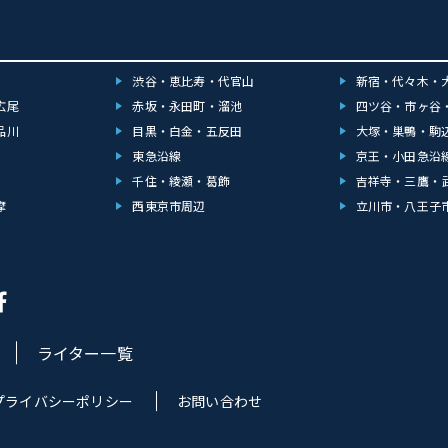
渋谷・恵比寿・代官山
新宿・代々木・
広尾
赤坂・永田町・溜池
四ツ谷・市ヶ谷
品川
目黒・白金・五反田
大塚・巣鴨・駒
東急沿線
京王・小田急沿
千住・綾瀬・葛飾
吉祥寺・三鷹・
摩
西東京市周辺
立川市・八王子
ライター一覧
プライバシーポリシー
お問い合わせ