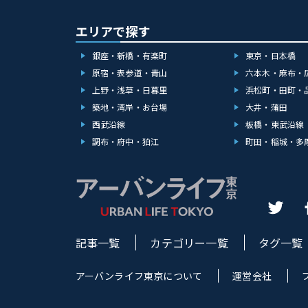
エリアで探す
銀座・新橋・有楽町
東京・日本橋
原宿・表参道・青山
六本木・麻布・
上野・浅草・日暮里
浜松町・田町・
築地・湾岸・お台場
大井・蒲田
西武沿線
板橋・東武沿線
調布・府中・狛江
町田・稲城・多
記事一覧
カテゴリー一覧
タグ一覧
アーバンライフ東京について
運営会社