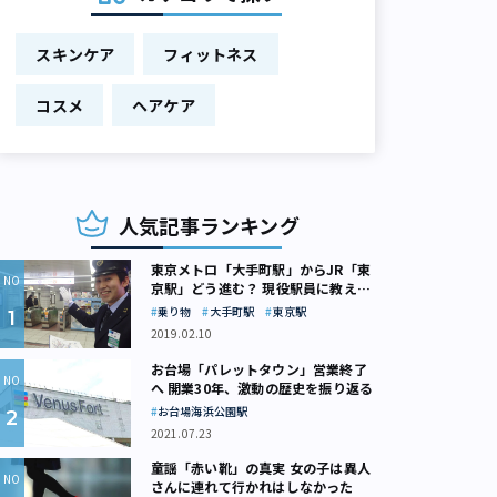
スキンケア
フィットネス
コスメ
ヘアケア
人気記事ランキング
東京メトロ「大手町駅」からJR「東
京駅」どう進む？ 現役駅員に教えて
もらいました
乗り物
大手町駅
東京駅
2019.02.10
お台場「パレットタウン」営業終了
へ 開業30年、激動の歴史を振り返る
お台場海浜公園駅
2021.07.23
童謡「赤い靴」の真実 女の子は異人
さんに連れて行かれはしなかった