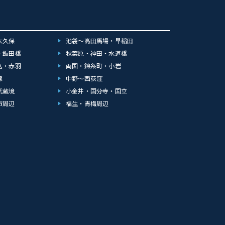
大久保
池袋～高田馬場・早稲田
・飯田橋
秋葉原・神田・水道橋
込・赤羽
両国・錦糸町・小岩
線
中野～西荻窪
武蔵境
小金井・国分寺・国立
市周辺
福生・青梅周辺