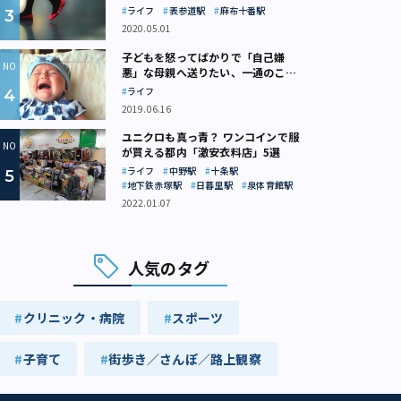
ライフ
表参道駅
麻布十番駅
2020.05.01
子どもを怒ってばかりで「自己嫌
悪」な母親へ送りたい、一通のここ
ろの処方箋
ライフ
2019.06.16
ユニクロも真っ青？ ワンコインで服
が買える都内「激安衣料店」5選
ライフ
中野駅
十条駅
地下鉄赤塚駅
日暮里駅
泉体育館駅
2022.01.07
人気のタグ
クリニック・病院
スポーツ
子育て
街歩き／さんぽ／路上観察