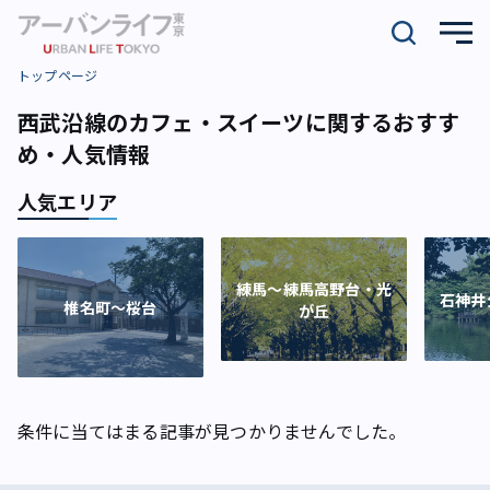
トップページ
西武沿線のカフェ・スイーツに関するおすす
め・人気情報
人気エリア
練馬～練馬高野台・光
石神井
椎名町～桜台
が丘
条件に当てはまる記事が見つかりませんでした。