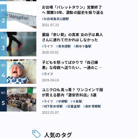
お台場「パレットタウン」営業終了
へ 開業30年、激動の歴史を振り返る
お台場海浜公園駅
2021.07.23
童謡「赤い靴」の真実 女の子は異人
さんに連れて行かれはしなかった
ライフ
表参道駅
麻布十番駅
2020.05.01
子どもを怒ってばかりで「自己嫌
悪」な母親へ送りたい、一通のここ
ろの処方箋
ライフ
2019.06.16
ユニクロも真っ青？ ワンコインで服
が買える都内「激安衣料店」5選
ライフ
中野駅
十条駅
地下鉄赤塚駅
日暮里駅
泉体育館駅
2022.01.07
人気のタグ