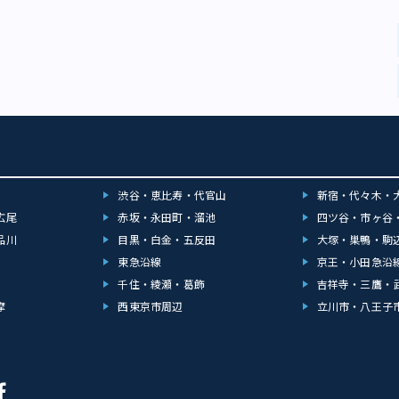
渋谷・恵比寿・代官山
新宿・代々木・
広尾
赤坂・永田町・溜池
四ツ谷・市ヶ谷
品川
目黒・白金・五反田
大塚・巣鴨・駒
東急沿線
京王・小田急沿
千住・綾瀬・葛飾
吉祥寺・三鷹・
摩
西東京市周辺
立川市・八王子