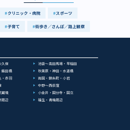
クリニック・病院
スポーツ
子育て
街歩き／さんぽ／路上観察
大久保
池袋～高田馬場・早稲田
・飯田橋
秋葉原・神田・水道橋
込・赤羽
両国・錦糸町・小岩
線
中野～西荻窪
武蔵境
小金井・国分寺・国立
市周辺
福生・青梅周辺