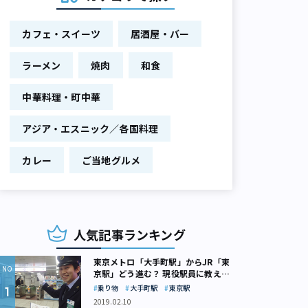
カフェ・スイーツ
居酒屋・バー
ラーメン
焼肉
和食
中華料理・町中華
アジア・エスニック／各国料理
カレー
ご当地グルメ
人気記事ランキング
東京メトロ「大手町駅」からJR「東
京駅」どう進む？ 現役駅員に教えて
もらいました
乗り物
大手町駅
東京駅
2019.02.10