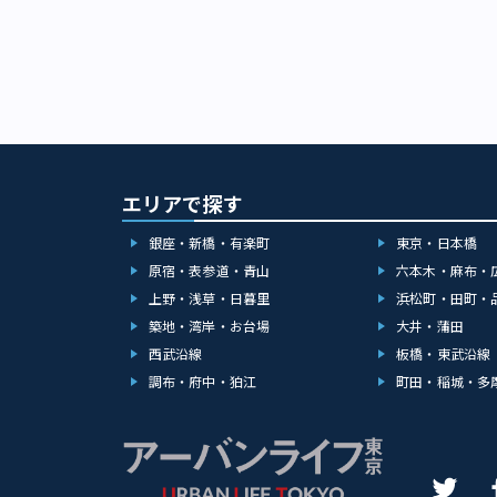
エリアで探す
銀座・新橋・有楽町
東京・日本橋
原宿・表参道・青山
六本木・麻布・
上野・浅草・日暮里
浜松町・田町・
築地・湾岸・お台場
大井・蒲田
西武沿線
板橋・東武沿線
調布・府中・狛江
町田・稲城・多