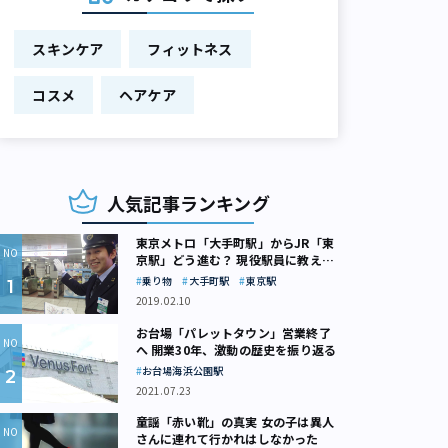
スキンケア
フィットネス
コスメ
ヘアケア
人気記事ランキング
東京メトロ「大手町駅」からJR「東
京駅」どう進む？ 現役駅員に教えて
もらいました
乗り物
大手町駅
東京駅
2019.02.10
お台場「パレットタウン」営業終了
へ 開業30年、激動の歴史を振り返る
お台場海浜公園駅
2021.07.23
童謡「赤い靴」の真実 女の子は異人
さんに連れて行かれはしなかった