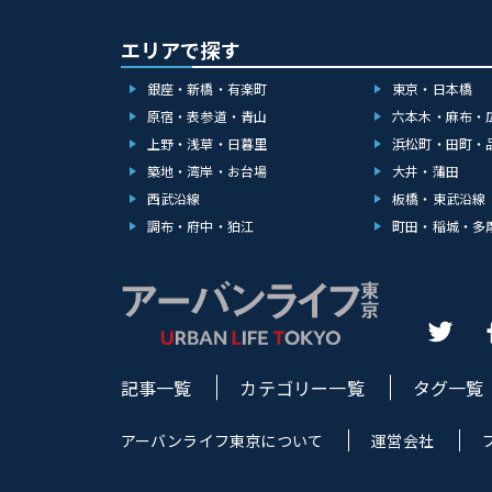
エリアで探す
銀座・新橋・有楽町
東京・日本橋
原宿・表参道・青山
六本木・麻布・
上野・浅草・日暮里
浜松町・田町・
築地・湾岸・お台場
大井・蒲田
西武沿線
板橋・東武沿線
調布・府中・狛江
町田・稲城・多
記事一覧
カテゴリー一覧
タグ一覧
アーバンライフ東京について
運営会社