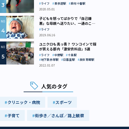
ライフ
表参道駅
麻布十番駅
2020.05.01
子どもを怒ってばかりで「自己嫌
悪」な母親へ送りたい、一通のここ
ろの処方箋
ライフ
2019.06.16
ユニクロも真っ青？ ワンコインで服
が買える都内「激安衣料店」5選
ライフ
中野駅
十条駅
地下鉄赤塚駅
日暮里駅
泉体育館駅
2022.01.07
人気のタグ
クリニック・病院
スポーツ
子育て
街歩き／さんぽ／路上観察