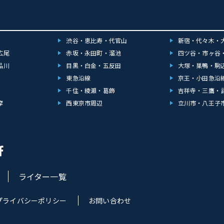
渋谷・恵比寿・代官山
新宿・代々木・
広尾
赤坂・永田町・溜池
四ツ谷・市ヶ谷
品川
目黒・白金・五反田
大塚・巣鴨・駒
東急沿線
京王・小田急沿
千住・綾瀬・葛飾
吉祥寺・三鷹・
摩
西東京市周辺
立川市・八王子
ライター一覧
プライバシーポリシー
お問い合わせ