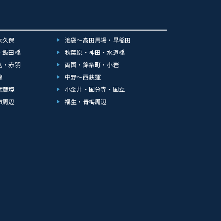
大久保
池袋～高田馬場・早稲田
・飯田橋
秋葉原・神田・水道橋
込・赤羽
両国・錦糸町・小岩
線
中野～西荻窪
武蔵境
小金井・国分寺・国立
市周辺
福生・青梅周辺