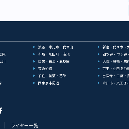
渋谷・恵比寿・代官山
新宿・代々木・
広尾
赤坂・永田町・溜池
四ツ谷・市ヶ谷
品川
目黒・白金・五反田
大塚・巣鴨・駒
東急沿線
京王・小田急沿
千住・綾瀬・葛飾
吉祥寺・三鷹・
摩
西東京市周辺
立川市・八王子
ライター一覧