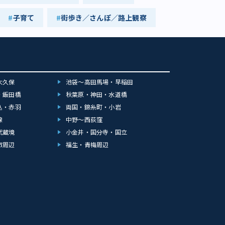
子育て
街歩き／さんぽ／路上観察
大久保
池袋～高田馬場・早稲田
・飯田橋
秋葉原・神田・水道橋
込・赤羽
両国・錦糸町・小岩
線
中野～西荻窪
武蔵境
小金井・国分寺・国立
市周辺
福生・青梅周辺