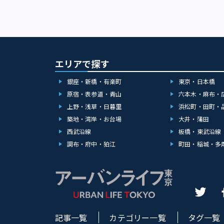
エリアで探す
銀座・新橋・有楽町
東京・日本橋
原宿・表参道・青山
六本木・麻布・
上野・浅草・日暮里
浜松町・田町・
築地・湾岸・お台場
大井・蒲田
西武沿線
板橋・東武沿線
調布・府中・狛江
町田・稲城・多
記事一覧
カテゴリー一覧
タグ一覧