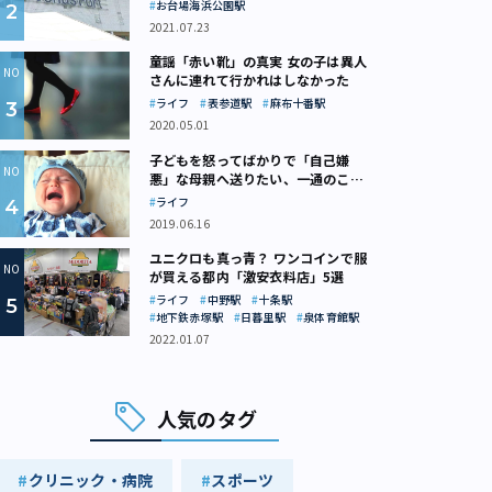
お台場海浜公園駅
2021.07.23
童謡「赤い靴」の真実 女の子は異人
さんに連れて行かれはしなかった
ライフ
表参道駅
麻布十番駅
2020.05.01
子どもを怒ってばかりで「自己嫌
悪」な母親へ送りたい、一通のここ
ろの処方箋
ライフ
2019.06.16
ユニクロも真っ青？ ワンコインで服
が買える都内「激安衣料店」5選
ライフ
中野駅
十条駅
地下鉄赤塚駅
日暮里駅
泉体育館駅
2022.01.07
人気のタグ
クリニック・病院
スポーツ