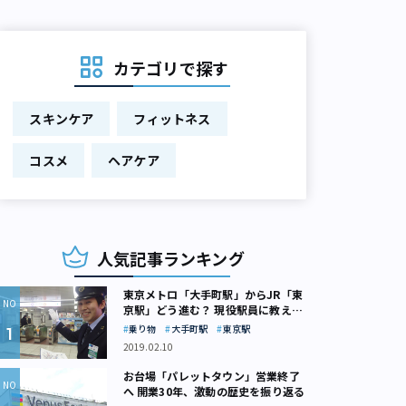
カテゴリで探す
スキンケア
フィットネス
コスメ
ヘアケア
人気記事ランキング
東京メトロ「大手町駅」からJR「東
京駅」どう進む？ 現役駅員に教えて
もらいました
乗り物
大手町駅
東京駅
2019.02.10
お台場「パレットタウン」営業終了
へ 開業30年、激動の歴史を振り返る