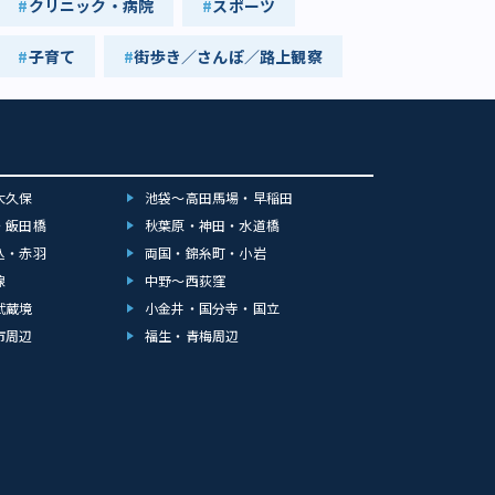
クリニック・病院
スポーツ
子育て
街歩き／さんぽ／路上観察
大久保
池袋～高田馬場・早稲田
・飯田橋
秋葉原・神田・水道橋
込・赤羽
両国・錦糸町・小岩
線
中野～西荻窪
武蔵境
小金井・国分寺・国立
市周辺
福生・青梅周辺