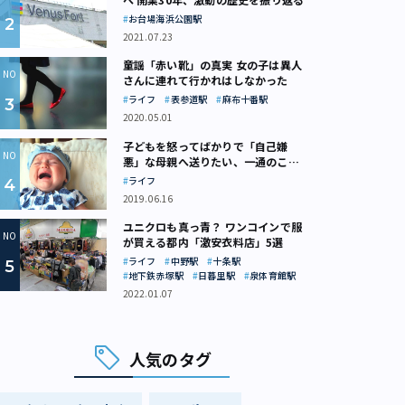
お台場海浜公園駅
2021.07.23
童謡「赤い靴」の真実 女の子は異人
さんに連れて行かれはしなかった
ライフ
表参道駅
麻布十番駅
2020.05.01
子どもを怒ってばかりで「自己嫌
悪」な母親へ送りたい、一通のここ
ろの処方箋
ライフ
2019.06.16
ユニクロも真っ青？ ワンコインで服
が買える都内「激安衣料店」5選
ライフ
中野駅
十条駅
地下鉄赤塚駅
日暮里駅
泉体育館駅
2022.01.07
人気のタグ