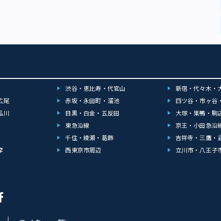
たくなりますね！ いずれもカフェスペースを併設。富ヶ谷本店（上）では
イーツメニューが楽しめる。ガトーショコラ専門店の代々木上原店（下）で
茶・ビールや日本酒といったペアリングドリンクが豊富※2月11日～14日は
（画像：株式会社Baceリリースより）「サステナブルカカオ」への取り組
・経済など世界のカカオ産地で山積みとなっているさまざまな問題。こうし
解決するために支援を行い、生産されるカカオは「サステナブルカカオ」と
。生産者や環境に配慮した「サステナブルカカオ」を使用したチョコレート
に拡大していくことでしょう。 チョコレート業界で広がるSDGsに関わるカ
メージ画像：photoAC）■ブルガリ イル・チョコラート 所在地：東京都
2 ブルガリ銀座タワー10F ブルガリ ギンザ・バー併設 TEL：03-6362-0510
渋谷・恵比寿・代官山
新宿・代々木・
0～20:00（日・祝は18:00まで） アクセス：東京メトロ有楽町線 銀座一丁目
広尾
赤坂・永田町・溜池
四ツ谷・市ヶ谷
東京メトロ銀座線・丸ノ内線・日比谷線 銀座駅より徒歩3分 ■ブルガリ イ
品川
目黒・白金・五反田
大塚・巣鴨・駒
座松屋店 所在地：東京都中央区銀座3-6-1 松屋銀座B1F TEL：03-3567-
 営業時間 : 10:00～20:00（松屋銀座店に準ずる） アクセス：東京メトロ銀
東急沿線
京王・小田急沿
日比谷線 銀座駅直結 ※詳細は公式サイトをご確認ください。 ■Minimal
千住・綾瀬・葛飾
吉祥寺・三鷹・
京都渋谷区富ヶ谷 2-1-9 1F TEL：03-6322-9998 営業時間：11:30～
摩
西東京市周辺
立川市・八王子
.18:30） 定休日： 年中無休 アクセス：小田急線 代々木八幡駅より徒歩6分 東京
々木公園駅より徒歩6分 ■Minimal The Baking 代々木上原（ガトーショコ
京都渋谷区上原1-34-5 TEL：03-6407-8292 営業時間：11:00～19:00 定
 アクセス：東京メトロ千代田線・小田急線 代々木上原駅より徒歩2分 ※オ
では1月24日（火）～／店頭では2月1日（水）～販売開始。詳細は公式サイ
さい。 ＞＞画像一覧はこちら