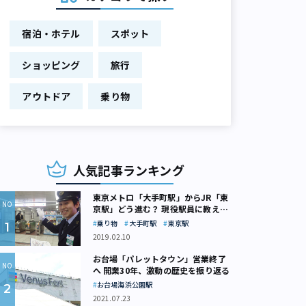
宿泊・ホテル
スポット
ショッピング
旅行
アウトドア
乗り物
人気記事ランキング
東京メトロ「大手町駅」からJR「東
京駅」どう進む？ 現役駅員に教えて
もらいました
乗り物
大手町駅
東京駅
2019.02.10
お台場「パレットタウン」営業終了
へ 開業30年、激動の歴史を振り返る
お台場海浜公園駅
2021.07.23