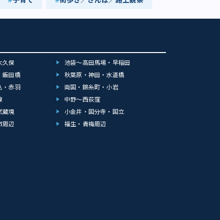
大久保
池袋～高田馬場・早稲田
・飯田橋
秋葉原・神田・水道橋
込・赤羽
両国・錦糸町・小岩
線
中野～西荻窪
武蔵境
小金井・国分寺・国立
市周辺
福生・青梅周辺