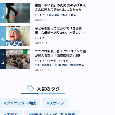
童謡「赤い靴」の真実 女の子は異人
さんに連れて行かれはしなかった
ライフ
表参道駅
麻布十番駅
2020.05.01
子どもを怒ってばかりで「自己嫌
悪」な母親へ送りたい、一通のここ
ろの処方箋
ライフ
2019.06.16
ユニクロも真っ青？ ワンコインで服
が買える都内「激安衣料店」5選
ライフ
中野駅
十条駅
地下鉄赤塚駅
日暮里駅
泉体育館駅
2022.01.07
人気のタグ
クリニック・病院
スポーツ
子育て
街歩き／さんぽ／路上観察