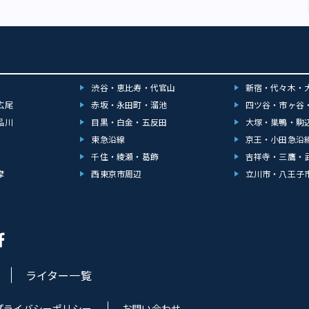
渋谷・恵比寿・代官山
新宿・代々木・
広尾
赤坂・永田町・溜池
四ツ谷・市ヶ谷
品川
目黒・白金・五反田
大塚・巣鴨・駒
東急沿線
京王・小田急沿
千住・綾瀬・葛飾
吉祥寺・三鷹・
摩
西東京市周辺
立川市・八王子
ライター一覧
プライバシーポリシー
お問い合わせ