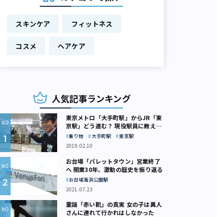
スキンケア
フィットネス
コスメ
ヘアケア
人気記事ランキング
東京メトロ「大手町駅」からJR「東
京駅」どう進む？ 現役駅員に教えて
もらいました
乗り物
大手町駅
東京駅
2019.02.10
お台場「パレットタウン」営業終了
へ 開業30年、激動の歴史を振り返る
お台場海浜公園駅
2021.07.23
童謡「赤い靴」の真実 女の子は異人
さんに連れて行かれはしなかった