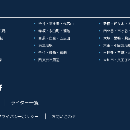
渋谷・恵比寿・代官山
新宿・代々木・
広尾
赤坂・永田町・溜池
四ツ谷・市ヶ谷
品川
目黒・白金・五反田
大塚・巣鴨・駒
東急沿線
京王・小田急沿
千住・綾瀬・葛飾
吉祥寺・三鷹・
摩
西東京市周辺
立川市・八王子
ライター一覧
プライバシーポリシー
お問い合わせ