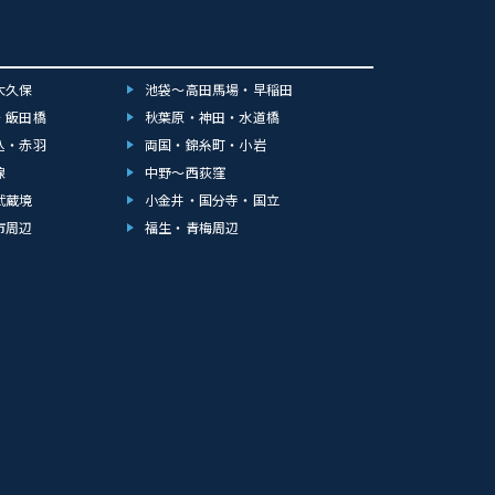
大久保
池袋～高田馬場・早稲田
・飯田橋
秋葉原・神田・水道橋
込・赤羽
両国・錦糸町・小岩
線
中野～西荻窪
武蔵境
小金井・国分寺・国立
市周辺
福生・青梅周辺