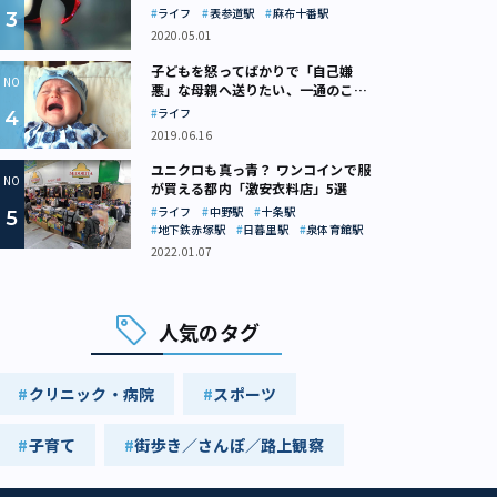
ライフ
表参道駅
麻布十番駅
2020.05.01
子どもを怒ってばかりで「自己嫌
悪」な母親へ送りたい、一通のここ
ろの処方箋
ライフ
2019.06.16
ユニクロも真っ青？ ワンコインで服
が買える都内「激安衣料店」5選
ライフ
中野駅
十条駅
地下鉄赤塚駅
日暮里駅
泉体育館駅
2022.01.07
人気のタグ
クリニック・病院
スポーツ
子育て
街歩き／さんぽ／路上観察