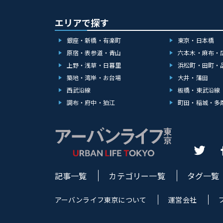
エリアで探す
銀座・新橋・有楽町
東京・日本橋
原宿・表参道・青山
六本木・麻布・
上野・浅草・日暮里
浜松町・田町・
築地・湾岸・お台場
大井・蒲田
西武沿線
板橋・東武沿線
調布・府中・狛江
町田・稲城・多
記事一覧
カテゴリー一覧
タグ一覧
アーバンライフ東京について
運営会社