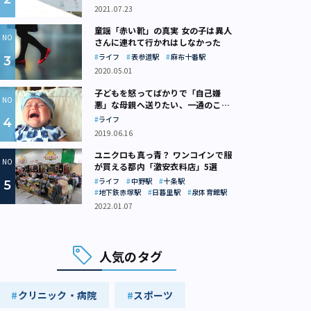
2021.07.23
童謡「赤い靴」の真実 女の子は異人
さんに連れて行かれはしなかった
ライフ
表参道駅
麻布十番駅
2020.05.01
子どもを怒ってばかりで「自己嫌
悪」な母親へ送りたい、一通のここ
ろの処方箋
ライフ
2019.06.16
ユニクロも真っ青？ ワンコインで服
が買える都内「激安衣料店」5選
ライフ
中野駅
十条駅
地下鉄赤塚駅
日暮里駅
泉体育館駅
2022.01.07
人気のタグ
クリニック・病院
スポーツ