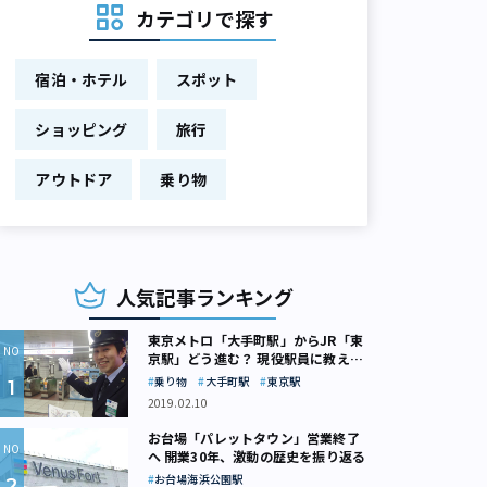
カテゴリで探す
宿泊・ホテル
スポット
ショッピング
旅行
アウトドア
乗り物
人気記事ランキング
東京メトロ「大手町駅」からJR「東
京駅」どう進む？ 現役駅員に教えて
もらいました
乗り物
大手町駅
東京駅
2019.02.10
お台場「パレットタウン」営業終了
へ 開業30年、激動の歴史を振り返る
お台場海浜公園駅