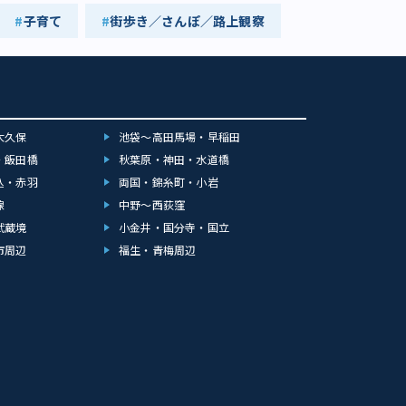
子育て
街歩き／さんぽ／路上観察
大久保
池袋～高田馬場・早稲田
・飯田橋
秋葉原・神田・水道橋
込・赤羽
両国・錦糸町・小岩
線
中野～西荻窪
武蔵境
小金井・国分寺・国立
市周辺
福生・青梅周辺