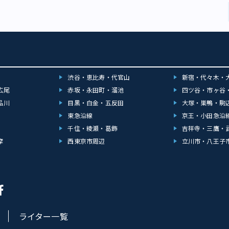
渋谷・恵比寿・代官山
新宿・代々木・
広尾
赤坂・永田町・溜池
四ツ谷・市ヶ谷
品川
目黒・白金・五反田
大塚・巣鴨・駒
東急沿線
京王・小田急沿
千住・綾瀬・葛飾
吉祥寺・三鷹・
摩
西東京市周辺
立川市・八王子
ライター一覧