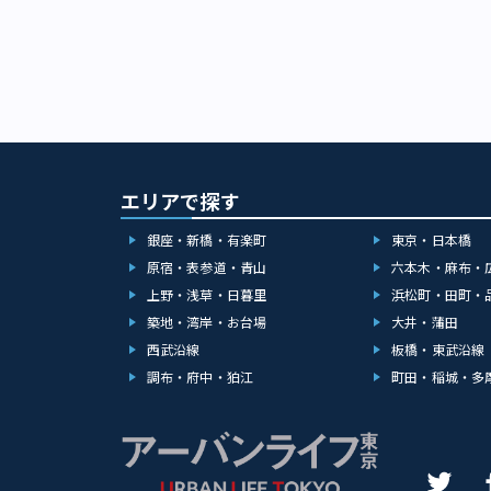
エリアで探す
銀座・新橋・有楽町
東京・日本橋
原宿・表参道・青山
六本木・麻布・
上野・浅草・日暮里
浜松町・田町・
築地・湾岸・お台場
大井・蒲田
西武沿線
板橋・東武沿線
調布・府中・狛江
町田・稲城・多