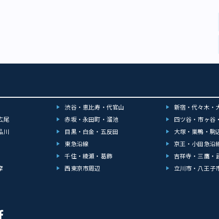
渋谷・恵比寿・代官山
新宿・代々木・
広尾
赤坂・永田町・溜池
四ツ谷・市ヶ谷
品川
目黒・白金・五反田
大塚・巣鴨・駒
東急沿線
京王・小田急沿
千住・綾瀬・葛飾
吉祥寺・三鷹・
摩
西東京市周辺
立川市・八王子