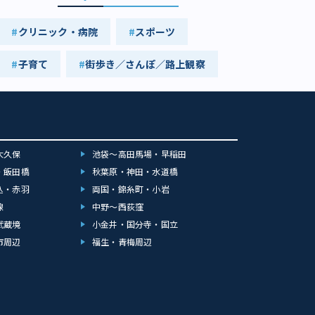
クリニック・病院
スポーツ
子育て
街歩き／さんぽ／路上観察
大久保
池袋～高田馬場・早稲田
・飯田橋
秋葉原・神田・水道橋
込・赤羽
両国・錦糸町・小岩
線
中野～西荻窪
武蔵境
小金井・国分寺・国立
市周辺
福生・青梅周辺