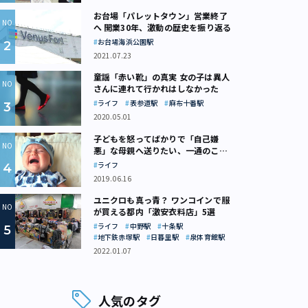
お台場「パレットタウン」営業終了
へ 開業30年、激動の歴史を振り返る
お台場海浜公園駅
2021.07.23
童謡「赤い靴」の真実 女の子は異人
さんに連れて行かれはしなかった
ライフ
表参道駅
麻布十番駅
2020.05.01
子どもを怒ってばかりで「自己嫌
悪」な母親へ送りたい、一通のここ
ろの処方箋
ライフ
2019.06.16
ユニクロも真っ青？ ワンコインで服
が買える都内「激安衣料店」5選
ライフ
中野駅
十条駅
地下鉄赤塚駅
日暮里駅
泉体育館駅
2022.01.07
人気のタグ