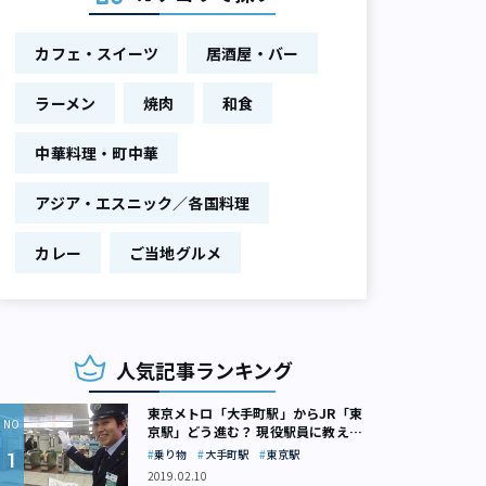
カフェ・スイーツ
居酒屋・バー
ラーメン
焼肉
和食
中華料理・町中華
アジア・エスニック／各国料理
カレー
ご当地グルメ
人気記事ランキング
東京メトロ「大手町駅」からJR「東
京駅」どう進む？ 現役駅員に教えて
もらいました
乗り物
大手町駅
東京駅
2019.02.10