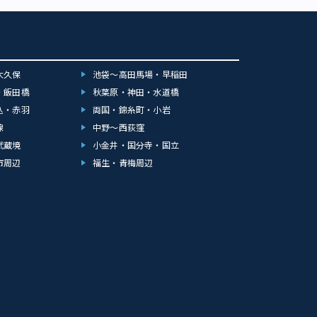
大久保
池袋～高田馬場・早稲田
・飯田橋
秋葉原・神田・水道橋
込・赤羽
両国・錦糸町・小岩
線
中野～西荻窪
武蔵境
小金井・国分寺・国立
市周辺
福生・青梅周辺