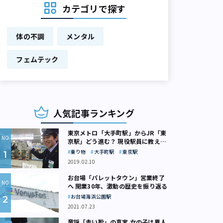
カテゴリで探す
体の不調
メンタル
フェムテック
人気記事ランキング
東京メトロ「大手町駅」からJR「東
京駅」どう進む？ 現役駅員に教えて
もらいました
乗り物
大手町駅
東京駅
2019.02.10
お台場「パレットタウン」営業終了
へ 開業30年、激動の歴史を振り返る
お台場海浜公園駅
2021.07.23
童謡「赤い靴」の真実 女の子は異人