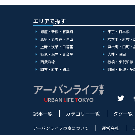
エリアで探す
銀座・新橋・有楽町
東京・日本橋
原宿・表参道・青山
六本木・麻布・
上野・浅草・日暮里
浜松町・田町・
築地・湾岸・お台場
大井・蒲田
西武沿線
板橋・東武沿線
調布・府中・狛江
町田・稲城・多
記事一覧
カテゴリー一覧
タグ一覧
アーバンライフ東京について
運営会社