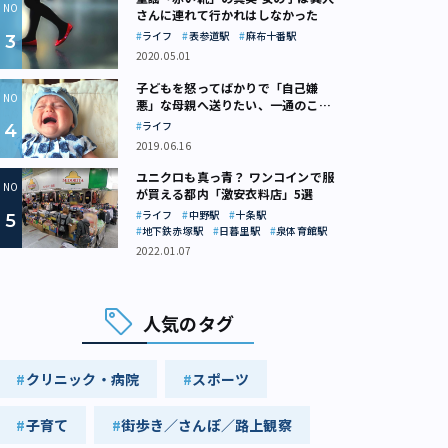
さんに連れて行かれはしなかった
ライフ
表参道駅
麻布十番駅
2020.05.01
子どもを怒ってばかりで「自己嫌
悪」な母親へ送りたい、一通のここ
ろの処方箋
ライフ
2019.06.16
ユニクロも真っ青？ ワンコインで服
が買える都内「激安衣料店」5選
ライフ
中野駅
十条駅
地下鉄赤塚駅
日暮里駅
泉体育館駅
2022.01.07
人気のタグ
クリニック・病院
スポーツ
子育て
街歩き／さんぽ／路上観察