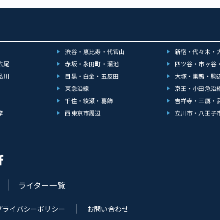
渋谷・恵比寿・代官山
新宿・代々木・
広尾
赤坂・永田町・溜池
四ツ谷・市ヶ谷
品川
目黒・白金・五反田
大塚・巣鴨・駒
東急沿線
京王・小田急沿
千住・綾瀬・葛飾
吉祥寺・三鷹・
摩
西東京市周辺
立川市・八王子
ライター一覧
プライバシーポリシー
お問い合わせ