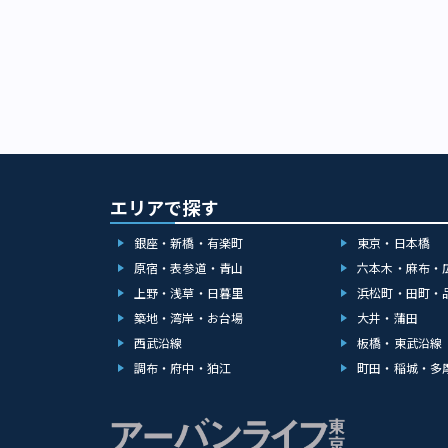
エリアで探す
銀座・新橋・有楽町
東京・日本橋
原宿・表参道・青山
六本木・麻布・
上野・浅草・日暮里
浜松町・田町・
築地・湾岸・お台場
大井・蒲田
西武沿線
板橋・東武沿線
調布・府中・狛江
町田・稲城・多