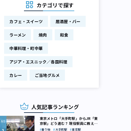
カテゴリで探す
カフェ・スイーツ
居酒屋・バー
ラーメン
焼肉
和食
中華料理・町中華
アジア・エスニック／各国料理
カレー
ご当地グルメ
人気記事ランキング
東京メトロ「大手町駅」からJR「東
京駅」どう進む？ 現役駅員に教えて
もらいました
乗り物
大手町駅
東京駅