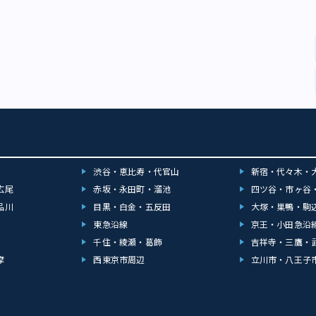
渋谷・恵比寿・代官山
新宿・代々木・
広尾
赤坂・永田町・溜池
四ツ谷・市ヶ谷
品川
目黒・白金・五反田
大塚・巣鴨・駒
東急沿線
京王・小田急沿
千住・綾瀬・葛飾
吉祥寺・三鷹・
摩
西東京市周辺
立川市・八王子