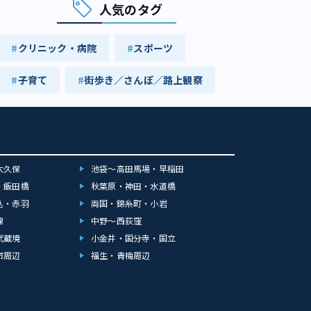
人気のタグ
クリニック・病院
スポーツ
子育て
街歩き／さんぽ／路上観察
大久保
池袋～高田馬場・早稲田
・飯田橋
秋葉原・神田・水道橋
込・赤羽
両国・錦糸町・小岩
線
中野～西荻窪
武蔵境
小金井・国分寺・国立
市周辺
福生・青梅周辺