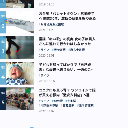
2019.02.10
お台場「パレットタウン」営業終了
へ 開業30年、激動の歴史を振り返る
お台場海浜公園駅
2021.07.23
童謡「赤い靴」の真実 女の子は異人
さんに連れて行かれはしなかった
ライフ
表参道駅
麻布十番駅
2020.05.01
子どもを怒ってばかりで「自己嫌
悪」な母親へ送りたい、一通のここ
ろの処方箋
ライフ
2019.06.16
ユニクロも真っ青？ ワンコインで服
が買える都内「激安衣料店」5選
ライフ
中野駅
十条駅
地下鉄赤塚駅
日暮里駅
泉体育館駅
2022.01.07