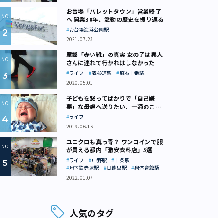
お台場「パレットタウン」営業終了
へ 開業30年、激動の歴史を振り返る
お台場海浜公園駅
2021.07.23
童謡「赤い靴」の真実 女の子は異人
さんに連れて行かれはしなかった
ライフ
表参道駅
麻布十番駅
2020.05.01
子どもを怒ってばかりで「自己嫌
悪」な母親へ送りたい、一通のここ
ろの処方箋
ライフ
2019.06.16
ユニクロも真っ青？ ワンコインで服
が買える都内「激安衣料店」5選
ライフ
中野駅
十条駅
地下鉄赤塚駅
日暮里駅
泉体育館駅
2022.01.07
人気のタグ