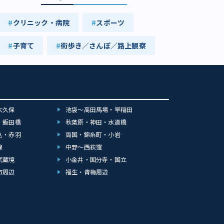
クリニック・病院
スポーツ
子育て
街歩き／さんぽ／路上観察
大久保
池袋～高田馬場・早稲田
・飯田橋
秋葉原・神田・水道橋
込・赤羽
両国・錦糸町・小岩
線
中野～西荻窪
武蔵境
小金井・国分寺・国立
市周辺
福生・青梅周辺