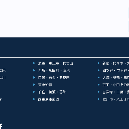
渋谷・恵比寿・代官山
新宿・代々木・
広尾
赤坂・永田町・溜池
四ツ谷・市ヶ谷
品川
目黒・白金・五反田
大塚・巣鴨・駒
東急沿線
京王・小田急沿
千住・綾瀬・葛飾
吉祥寺・三鷹・
摩
西東京市周辺
立川市・八王子