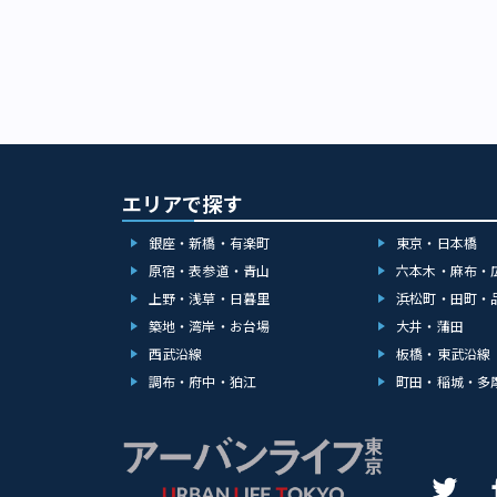
エリアで探す
銀座・新橋・有楽町
東京・日本橋
原宿・表参道・青山
六本木・麻布・
上野・浅草・日暮里
浜松町・田町・
築地・湾岸・お台場
大井・蒲田
西武沿線
板橋・東武沿線
調布・府中・狛江
町田・稲城・多