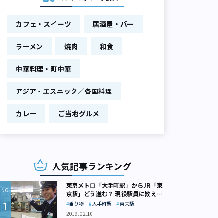
カフェ・スイーツ
居酒屋・バー
ラーメン
焼肉
和食
中華料理・町中華
アジア・エスニック／各国料理
カレー
ご当地グルメ
人気記事ランキング
東京メトロ「大手町駅」からJR「東
京駅」どう進む？ 現役駅員に教えて
もらいました
乗り物
大手町駅
東京駅
2019.02.10