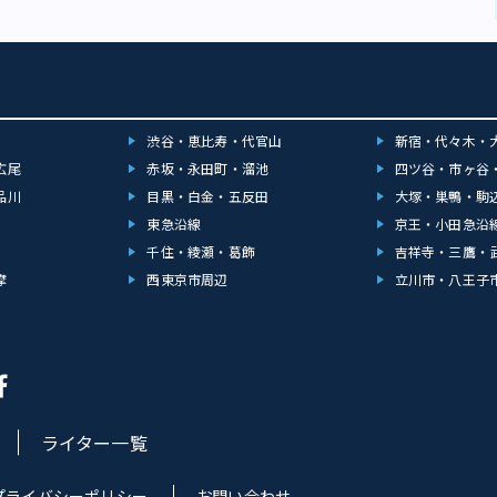
渋谷・恵比寿・代官山
新宿・代々木・
広尾
赤坂・永田町・溜池
四ツ谷・市ヶ谷
品川
目黒・白金・五反田
大塚・巣鴨・駒
東急沿線
京王・小田急沿
千住・綾瀬・葛飾
吉祥寺・三鷹・
摩
西東京市周辺
立川市・八王子
ライター一覧
プライバシーポリシー
お問い合わせ