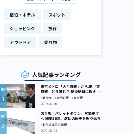
宿泊・ホテル
スポット
ショッピング
旅行
アウトドア
乗り物
人気記事ランキング
東京メトロ「大手町駅」からJR「東
京駅」どう進む？ 現役駅員に教えて
もらいました
乗り物
大手町駅
東京駅
2019.02.10
お台場「パレットタウン」営業終了
へ 開業30年、激動の歴史を振り返る
お台場海浜公園駅
2021.07.23