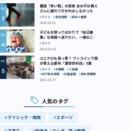
童謡「赤い靴」の真実 女の子は異人
さんに連れて行かれはしなかった
ライフ
表参道駅
麻布十番駅
2020.05.01
子どもを怒ってばかりで「自己嫌
悪」な母親へ送りたい、一通のここ
ろの処方箋
ライフ
2019.06.16
ユニクロも真っ青？ ワンコインで服
が買える都内「激安衣料店」5選
ライフ
中野駅
十条駅
地下鉄赤塚駅
日暮里駅
泉体育館駅
2022.01.07
人気のタグ
クリニック・病院
スポーツ
子育て
街歩き／さんぽ／路上観察