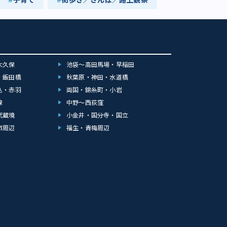
大久保
池袋～高田馬場・早稲田
・飯田橋
秋葉原・神田・水道橋
込・赤羽
両国・錦糸町・小岩
線
中野～西荻窪
武蔵境
小金井・国分寺・国立
市周辺
福生・青梅周辺