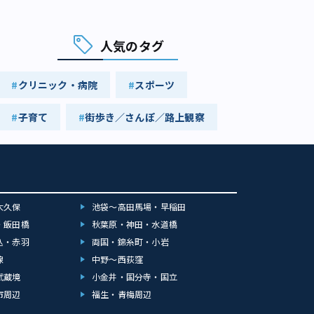
人気のタグ
クリニック・病院
スポーツ
子育て
街歩き／さんぽ／路上観察
大久保
池袋～高田馬場・早稲田
・飯田橋
秋葉原・神田・水道橋
込・赤羽
両国・錦糸町・小岩
線
中野～西荻窪
武蔵境
小金井・国分寺・国立
市周辺
福生・青梅周辺