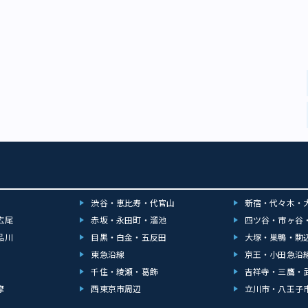
渋谷・恵比寿・代官山
新宿・代々木・
広尾
赤坂・永田町・溜池
四ツ谷・市ヶ谷
品川
目黒・白金・五反田
大塚・巣鴨・駒
東急沿線
京王・小田急沿
千住・綾瀬・葛飾
吉祥寺・三鷹・
摩
西東京市周辺
立川市・八王子