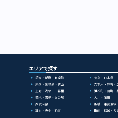
エリアで探す
銀座・新橋・有楽町
東京・日本橋
原宿・表参道・青山
六本木・麻布・
上野・浅草・日暮里
浜松町・田町・
築地・湾岸・お台場
大井・蒲田
西武沿線
板橋・東武沿線
調布・府中・狛江
町田・稲城・多