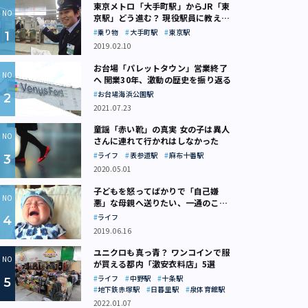
東京メトロ「大手町駅」からJR「東
京駅」どう進む？ 現役駅員に教えて
もらいました
乗り物
大手町駅
東京駅
2019.02.10
お台場「パレットタウン」営業終了
へ 開業30年、激動の歴史を振り返る
お台場海浜公園駅
2021.07.23
童謡「赤い靴」の真実 女の子は異人
さんに連れて行かれはしなかった
ライフ
表参道駅
麻布十番駅
2020.05.01
子どもを怒ってばかりで「自己嫌
悪」な母親へ送りたい、一通のここ
ろの処方箋
ライフ
2019.06.16
ユニクロも真っ青？ ワンコインで服
が買える都内「激安衣料店」5選
ライフ
中野駅
十条駅
地下鉄赤塚駅
日暮里駅
泉体育館駅
2022.01.07