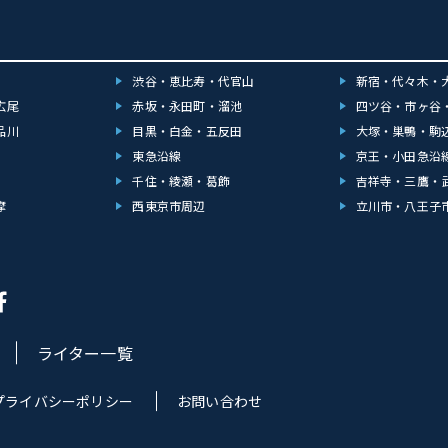
渋谷・恵比寿・代官山
新宿・代々木・
広尾
赤坂・永田町・溜池
四ツ谷・市ヶ谷
品川
目黒・白金・五反田
大塚・巣鴨・駒
東急沿線
京王・小田急沿
千住・綾瀬・葛飾
吉祥寺・三鷹・
摩
西東京市周辺
立川市・八王子
ライター一覧
プライバシーポリシー
お問い合わせ