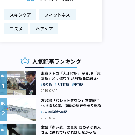
スキンケア
フィットネス
コスメ
ヘアケア
人気記事ランキング
東京メトロ「大手町駅」からJR「東
京駅」どう進む？ 現役駅員に教えて
もらいました
乗り物
大手町駅
東京駅
2019.02.10
お台場「パレットタウン」営業終了
へ 開業30年、激動の歴史を振り返る
お台場海浜公園駅
2021.07.23
童謡「赤い靴」の真実 女の子は異人
さんに連れて行かれはしなかった