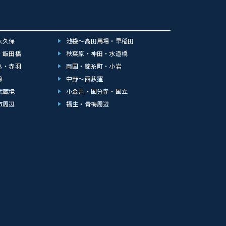
大久保
池袋～高田馬場・早稲田
・飯田橋
秋葉原・神田・水道橋
込・赤羽
両国・錦糸町・小岩
線
中野～西荻窪
武蔵境
小金井・国分寺・国立
市周辺
福生・青梅周辺