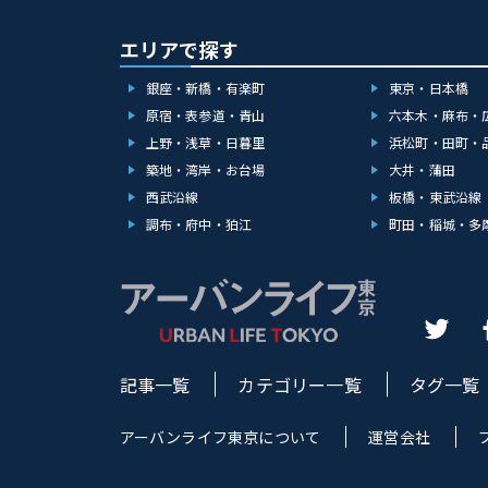
エリアで探す
銀座・新橋・有楽町
東京・日本橋
原宿・表参道・青山
六本木・麻布・
上野・浅草・日暮里
浜松町・田町・
築地・湾岸・お台場
大井・蒲田
西武沿線
板橋・東武沿線
調布・府中・狛江
町田・稲城・多
記事一覧
カテゴリー一覧
タグ一覧
アーバンライフ東京について
運営会社