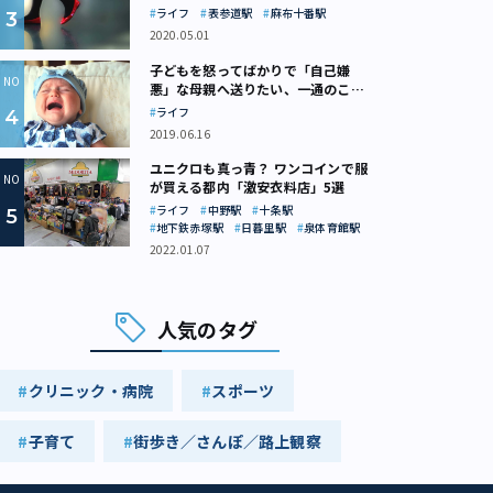
ライフ
表参道駅
麻布十番駅
2020.05.01
子どもを怒ってばかりで「自己嫌
悪」な母親へ送りたい、一通のここ
ろの処方箋
ライフ
2019.06.16
ユニクロも真っ青？ ワンコインで服
が買える都内「激安衣料店」5選
ライフ
中野駅
十条駅
地下鉄赤塚駅
日暮里駅
泉体育館駅
2022.01.07
人気のタグ
クリニック・病院
スポーツ
子育て
街歩き／さんぽ／路上観察