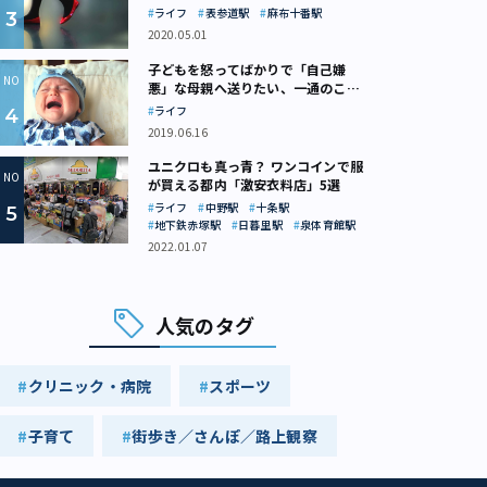
ライフ
表参道駅
麻布十番駅
2020.05.01
子どもを怒ってばかりで「自己嫌
悪」な母親へ送りたい、一通のここ
ろの処方箋
ライフ
2019.06.16
ユニクロも真っ青？ ワンコインで服
が買える都内「激安衣料店」5選
ライフ
中野駅
十条駅
地下鉄赤塚駅
日暮里駅
泉体育館駅
2022.01.07
人気のタグ
クリニック・病院
スポーツ
子育て
街歩き／さんぽ／路上観察