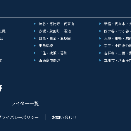
渋谷・恵比寿・代官山
新宿・代々木・
広尾
赤坂・永田町・溜池
四ツ谷・市ヶ谷
品川
目黒・白金・五反田
大塚・巣鴨・駒
東急沿線
京王・小田急沿
千住・綾瀬・葛飾
吉祥寺・三鷹・
摩
西東京市周辺
立川市・八王子
ライター一覧
プライバシーポリシー
お問い合わせ