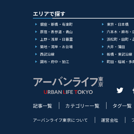
エリアで探す
銀座・新橋・有楽町
東京・日本橋
原宿・表参道・青山
六本木・麻布・
上野・浅草・日暮里
浜松町・田町・
築地・湾岸・お台場
大井・蒲田
西武沿線
板橋・東武沿線
調布・府中・狛江
町田・稲城・多
記事一覧
カテゴリー一覧
タグ一覧
アーバンライフ東京について
運営会社