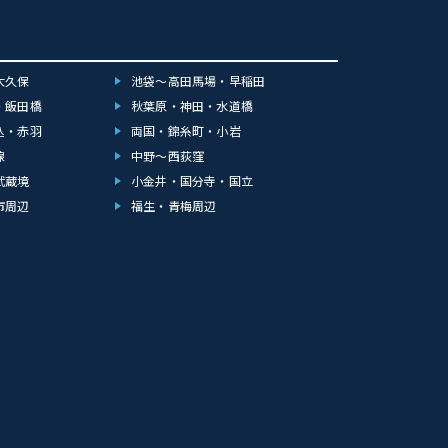
大久保
池袋～高田馬場・早稲田
・飯田橋
秋葉原・神田・水道橋
込・赤羽
両国・錦糸町・小岩
線
中野～西荻窪
武蔵境
小金井・国分寺・国立
市周辺
福生・青梅周辺