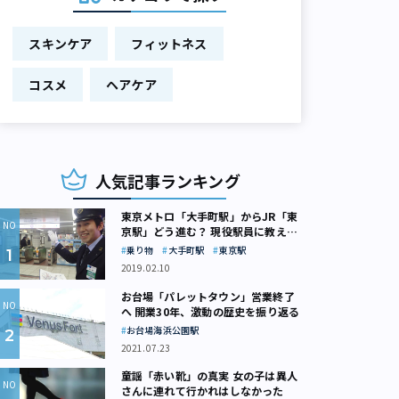
スキンケア
フィットネス
コスメ
ヘアケア
人気記事ランキング
東京メトロ「大手町駅」からJR「東
京駅」どう進む？ 現役駅員に教えて
もらいました
乗り物
大手町駅
東京駅
2019.02.10
お台場「パレットタウン」営業終了
へ 開業30年、激動の歴史を振り返る
お台場海浜公園駅
2021.07.23
童謡「赤い靴」の真実 女の子は異人
さんに連れて行かれはしなかった