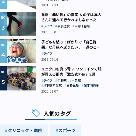
2021.07.23
童謡「赤い靴」の真実 女の子は異人
さんに連れて行かれはしなかった
ライフ
表参道駅
麻布十番駅
2020.05.01
子どもを怒ってばかりで「自己嫌
悪」な母親へ送りたい、一通のここ
ろの処方箋
ライフ
2019.06.16
ユニクロも真っ青？ ワンコインで服
が買える都内「激安衣料店」5選
ライフ
中野駅
十条駅
地下鉄赤塚駅
日暮里駅
泉体育館駅
2022.01.07
人気のタグ
クリニック・病院
スポーツ