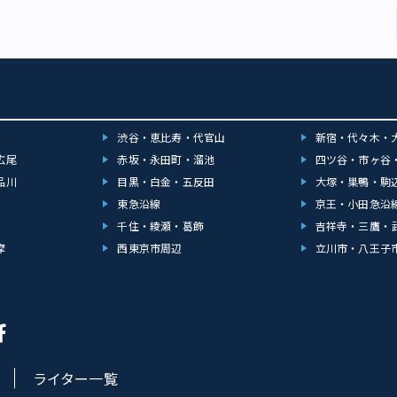
渋谷・恵比寿・代官山
新宿・代々木・
広尾
赤坂・永田町・溜池
四ツ谷・市ヶ谷
品川
目黒・白金・五反田
大塚・巣鴨・駒
東急沿線
京王・小田急沿
千住・綾瀬・葛飾
吉祥寺・三鷹・
摩
西東京市周辺
立川市・八王子
ライター一覧