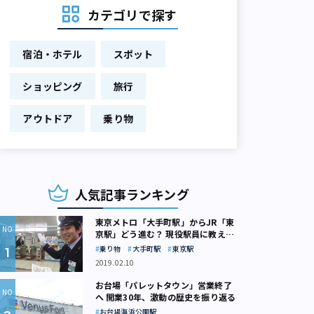
カテゴリで探す
宿泊・ホテル
スポット
ショッピング
旅行
アウトドア
乗り物
人気記事ランキング
東京メトロ「大手町駅」からJR「東
京駅」どう進む？ 現役駅員に教えて
もらいました
乗り物
大手町駅
東京駅
2019.02.10
お台場「パレットタウン」営業終了
へ 開業30年、激動の歴史を振り返る
お台場海浜公園駅