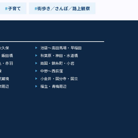
子育て
街歩き／さんぽ／路上観察
大久保
池袋～高田馬場・早稲田
・飯田橋
秋葉原・神田・水道橋
込・赤羽
両国・錦糸町・小岩
線
中野～西荻窪
武蔵境
小金井・国分寺・国立
市周辺
福生・青梅周辺