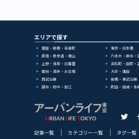
エリアで探す
銀座・新橋・有楽町
東京・日本橋
原宿・表参道・青山
六本木・麻布・
上野・浅草・日暮里
浜松町・田町・
築地・湾岸・お台場
大井・蒲田
西武沿線
板橋・東武沿線
調布・府中・狛江
町田・稲城・多
記事一覧
カテゴリー一覧
タグ一覧