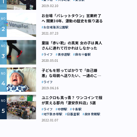
2019.02.10
お台場「パレットタウン」営業終了
へ 開業30年、激動の歴史を振り返る
お台場海浜公園駅
2021.07.23
童謡「赤い靴」の真実 女の子は異人
さんに連れて行かれはしなかった
ライフ
表参道駅
麻布十番駅
2020.05.01
子どもを怒ってばかりで「自己嫌
悪」な母親へ送りたい、一通のここ
ろの処方箋
ライフ
2019.06.16
ユニクロも真っ青？ ワンコインで服
が買える都内「激安衣料店」5選
ライフ
中野駅
十条駅
地下鉄赤塚駅
日暮里駅
泉体育館駅
2022.01.07