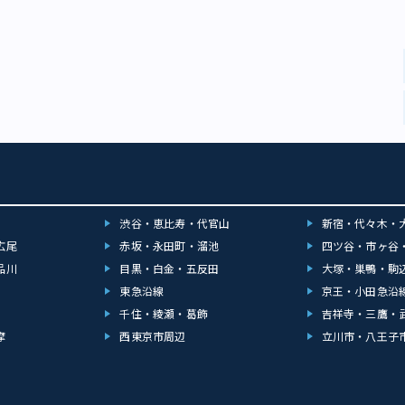
渋谷・恵比寿・代官山
新宿・代々木・
広尾
赤坂・永田町・溜池
四ツ谷・市ヶ谷
品川
目黒・白金・五反田
大塚・巣鴨・駒
東急沿線
京王・小田急沿
千住・綾瀬・葛飾
吉祥寺・三鷹・
摩
西東京市周辺
立川市・八王子