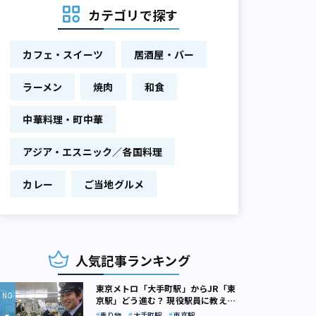
カテゴリで探す
カフェ・スイーツ
居酒屋・バー
ラーメン
焼肉
和食
中華料理・町中華
アジア・エスニック／各国料理
カレー
ご当地グルメ
人気記事ランキング
東京メトロ「大手町駅」からJR「東
京駅」どう進む？ 現役駅員に教えて
もらいました
乗り物
大手町駅
東京駅