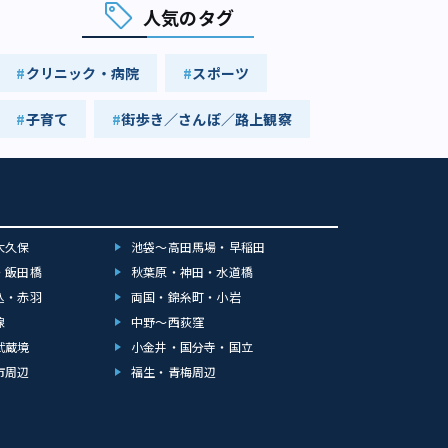
人気のタグ
クリニック・病院
スポーツ
子育て
街歩き／さんぽ／路上観察
大久保
池袋～高田馬場・早稲田
・飯田橋
秋葉原・神田・水道橋
込・赤羽
両国・錦糸町・小岩
線
中野～西荻窪
武蔵境
小金井・国分寺・国立
市周辺
福生・青梅周辺