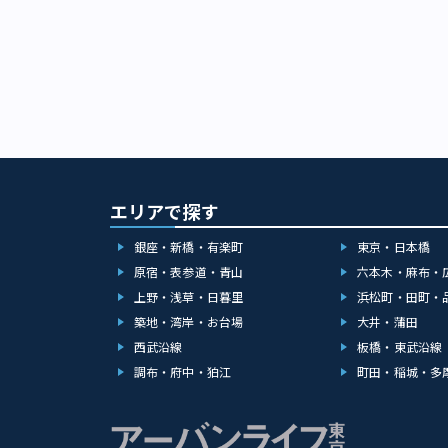
エリアで探す
銀座・新橋・有楽町
東京・日本橋
原宿・表参道・青山
六本木・麻布・
上野・浅草・日暮里
浜松町・田町・
築地・湾岸・お台場
大井・蒲田
西武沿線
板橋・東武沿線
調布・府中・狛江
町田・稲城・多