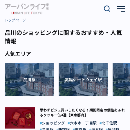
トップページ
品川のショッピングに関するおすすめ・人気
情報
人気エリア
品川駅
高輪ゲートウェイ駅
思わずビジュ買いしたくなる！期間限定の個性あふれ
るクッキー缶4選【東京都内】
ショッピング
六本木一丁目駅
北千住駅
品川駅
新宿駅
東京駅
渋谷駅
神谷町