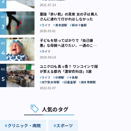
2021.07.23
童謡「赤い靴」の真実 女の子は異人
さんに連れて行かれはしなかった
ライフ
表参道駅
麻布十番駅
2020.05.01
子どもを怒ってばかりで「自己嫌
悪」な母親へ送りたい、一通のここ
ろの処方箋
ライフ
2019.06.16
ユニクロも真っ青？ ワンコインで服
が買える都内「激安衣料店」5選
ライフ
中野駅
十条駅
地下鉄赤塚駅
日暮里駅
泉体育館駅
2022.01.07
人気のタグ
クリニック・病院
スポーツ