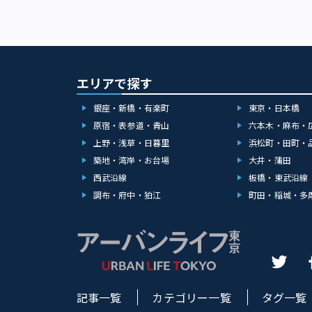
エリアで探す
銀座・新橋・有楽町
東京・日本橋
原宿・表参道・青山
六本木・麻布・
上野・浅草・日暮里
浜松町・田町・
築地・湾岸・お台場
大井・蒲田
西武沿線
板橋・東武沿線
調布・府中・狛江
町田・稲城・多
記事一覧
カテゴリー一覧
タグ一覧