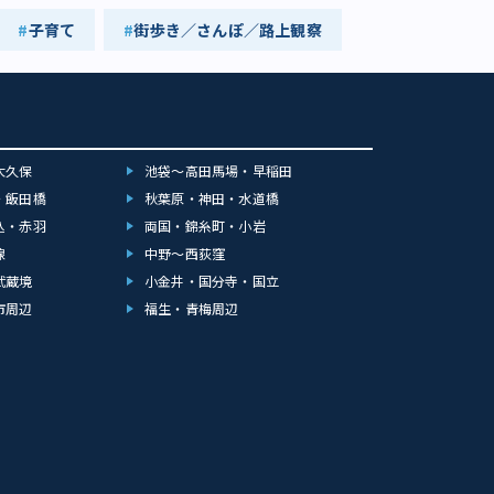
子育て
街歩き／さんぽ／路上観察
大久保
池袋～高田馬場・早稲田
・飯田橋
秋葉原・神田・水道橋
込・赤羽
両国・錦糸町・小岩
線
中野～西荻窪
武蔵境
小金井・国分寺・国立
市周辺
福生・青梅周辺