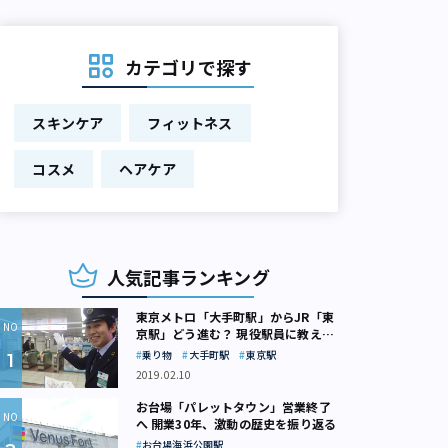
カテゴリで探す
スキンケア
フィットネス
コスメ
ヘアケア
人気記事ランキング
東京メトロ「大手町駅」からJR「東
京駅」どう進む？ 現役駅員に教えて
もらいました
乗り物
大手町駅
東京駅
2019.02.10
お台場「パレットタウン」営業終了
へ 開業30年、激動の歴史を振り返る
お台場海浜公園駅