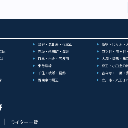
渋谷・恵比寿・代官山
新宿・代々木・
広尾
赤坂・永田町・溜池
四ツ谷・市ヶ谷
品川
目黒・白金・五反田
大塚・巣鴨・駒
東急沿線
京王・小田急沿
千住・綾瀬・葛飾
吉祥寺・三鷹・
摩
西東京市周辺
立川市・八王子
ライター一覧