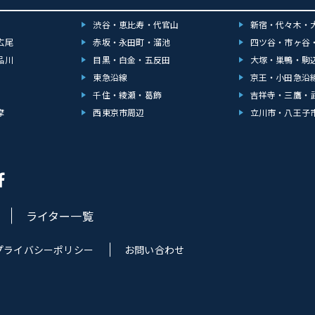
渋谷・恵比寿・代官山
新宿・代々木・
広尾
赤坂・永田町・溜池
四ツ谷・市ヶ谷
品川
目黒・白金・五反田
大塚・巣鴨・駒
東急沿線
京王・小田急沿
千住・綾瀬・葛飾
吉祥寺・三鷹・
摩
西東京市周辺
立川市・八王子
ライター一覧
プライバシーポリシー
お問い合わせ