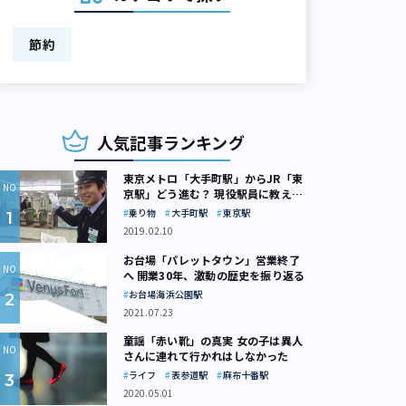
節約
人気記事ランキング
東京メトロ「大手町駅」からJR「東
京駅」どう進む？ 現役駅員に教えて
もらいました
乗り物
大手町駅
東京駅
2019.02.10
お台場「パレットタウン」営業終了
へ 開業30年、激動の歴史を振り返る
お台場海浜公園駅
2021.07.23
童謡「赤い靴」の真実 女の子は異人
さんに連れて行かれはしなかった
ライフ
表参道駅
麻布十番駅
2020.05.01