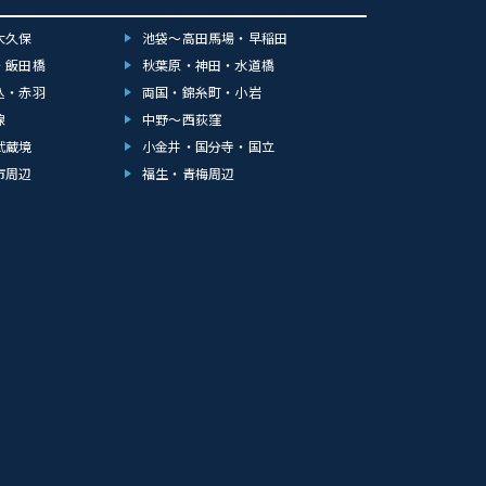
大久保
池袋～高田馬場・早稲田
・飯田橋
秋葉原・神田・水道橋
込・赤羽
両国・錦糸町・小岩
線
中野～西荻窪
武蔵境
小金井・国分寺・国立
市周辺
福生・青梅周辺