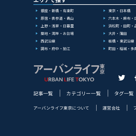
銀座・新橋・有楽町
東京・日本橋
原宿・表参道・青山
六本木・麻布・
上野・浅草・日暮里
浜松町・田町・
築地・湾岸・お台場
大井・蒲田
西武沿線
板橋・東武沿線
調布・府中・狛江
町田・稲城・多
記事一覧
カテゴリー一覧
タグ一覧
アーバンライフ東京について
運営会社