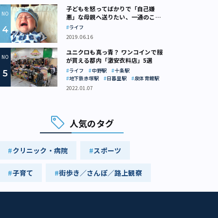
子どもを怒ってばかりで「自己嫌
悪」な母親へ送りたい、一通のここ
ろの処方箋
ライフ
2019.06.16
ユニクロも真っ青？ ワンコインで服
が買える都内「激安衣料店」5選
ライフ
中野駅
十条駅
地下鉄赤塚駅
日暮里駅
泉体育館駅
2022.01.07
人気のタグ
クリニック・病院
スポーツ
子育て
街歩き／さんぽ／路上観察