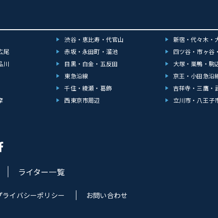
渋谷・恵比寿・代官山
新宿・代々木・
広尾
赤坂・永田町・溜池
四ツ谷・市ヶ谷
品川
目黒・白金・五反田
大塚・巣鴨・駒
東急沿線
京王・小田急沿
千住・綾瀬・葛飾
吉祥寺・三鷹・
摩
西東京市周辺
立川市・八王子
ライター一覧
プライバシーポリシー
お問い合わせ