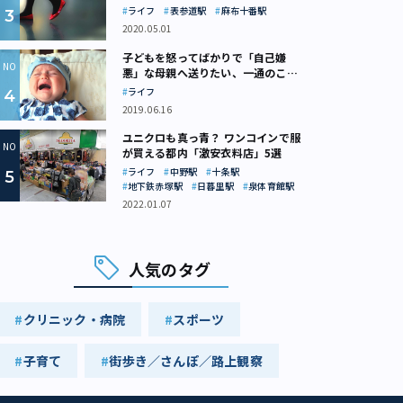
ライフ
表参道駅
麻布十番駅
2020.05.01
子どもを怒ってばかりで「自己嫌
悪」な母親へ送りたい、一通のここ
ろの処方箋
ライフ
2019.06.16
ユニクロも真っ青？ ワンコインで服
が買える都内「激安衣料店」5選
ライフ
中野駅
十条駅
地下鉄赤塚駅
日暮里駅
泉体育館駅
2022.01.07
人気のタグ
クリニック・病院
スポーツ
子育て
街歩き／さんぽ／路上観察