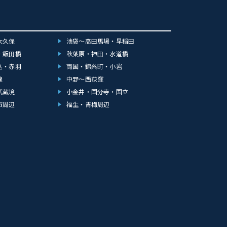
大久保
池袋～高田馬場・早稲田
・飯田橋
秋葉原・神田・水道橋
込・赤羽
両国・錦糸町・小岩
線
中野～西荻窪
武蔵境
小金井・国分寺・国立
市周辺
福生・青梅周辺