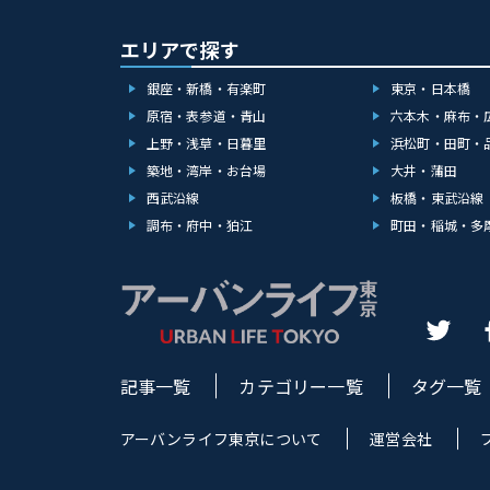
エリアで探す
銀座・新橋・有楽町
東京・日本橋
原宿・表参道・青山
六本木・麻布・
上野・浅草・日暮里
浜松町・田町・
築地・湾岸・お台場
大井・蒲田
西武沿線
板橋・東武沿線
調布・府中・狛江
町田・稲城・多
記事一覧
カテゴリー一覧
タグ一覧
アーバンライフ東京について
運営会社