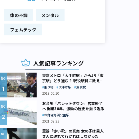
体の不調
メンタル
フェムテック
人気記事ランキング
東京メトロ「大手町駅」からJR「東
京駅」どう進む？ 現役駅員に教えて
もらいました
乗り物
大手町駅
東京駅
2019.02.10
お台場「パレットタウン」営業終了
へ 開業30年、激動の歴史を振り返る
お台場海浜公園駅
2021.07.23
童謡「赤い靴」の真実 女の子は異人
さんに連れて行かれはしなかった