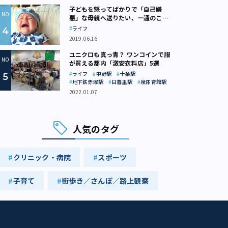
子どもを怒ってばかりで「自己嫌
悪」な母親へ送りたい、一通のここ
ろの処方箋
ライフ
2019.06.16
ユニクロも真っ青？ ワンコインで服
が買える都内「激安衣料店」5選
ライフ
中野駅
十条駅
地下鉄赤塚駅
日暮里駅
泉体育館駅
2022.01.07
人気のタグ
クリニック・病院
スポーツ
子育て
街歩き／さんぽ／路上観察