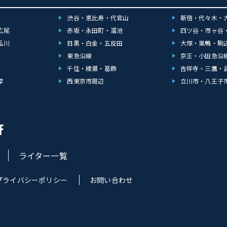
渋谷・恵比寿・代官山
新宿・代々木・
広尾
赤坂・永田町・溜池
四ツ谷・市ヶ谷
品川
目黒・白金・五反田
大塚・巣鴨・駒
東急沿線
京王・小田急沿
千住・綾瀬・葛飾
吉祥寺・三鷹・
摩
西東京市周辺
立川市・八王子
ライター一覧
プライバシーポリシー
お問い合わせ