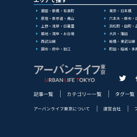
銀座・新橋・有楽町
東京・日本橋
原宿・表参道・青山
六本木・麻布・
上野・浅草・日暮里
浜松町・田町・
築地・湾岸・お台場
大井・蒲田
西武沿線
板橋・東武沿線
調布・府中・狛江
町田・稲城・多
記事一覧
カテゴリー一覧
タグ一覧
アーバンライフ東京について
運営会社