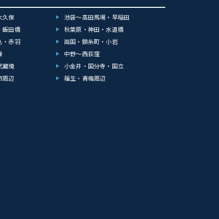
大久保
池袋～高田馬場・早稲田
・飯田橋
秋葉原・神田・水道橋
込・赤羽
両国・錦糸町・小岩
線
中野～西荻窪
武蔵境
小金井・国分寺・国立
市周辺
福生・青梅周辺