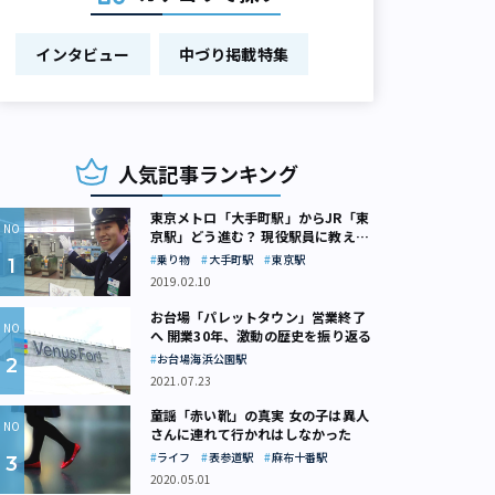
インタビュー
中づり掲載特集
人気記事ランキング
東京メトロ「大手町駅」からJR「東
京駅」どう進む？ 現役駅員に教えて
もらいました
乗り物
大手町駅
東京駅
2019.02.10
お台場「パレットタウン」営業終了
へ 開業30年、激動の歴史を振り返る
お台場海浜公園駅
2021.07.23
童謡「赤い靴」の真実 女の子は異人
さんに連れて行かれはしなかった
ライフ
表参道駅
麻布十番駅
2020.05.01