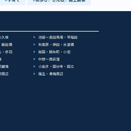
大久保
池袋～高田馬場・早稲田
・飯田橋
秋葉原・神田・水道橋
込・赤羽
両国・錦糸町・小岩
線
中野～西荻窪
武蔵境
小金井・国分寺・国立
市周辺
福生・青梅周辺