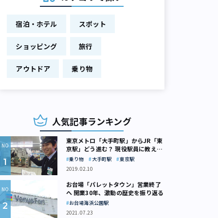
宿泊・ホテル
スポット
ショッピング
旅行
アウトドア
乗り物
人気記事ランキング
東京メトロ「大手町駅」からJR「東
京駅」どう進む？ 現役駅員に教えて
もらいました
乗り物
大手町駅
東京駅
2019.02.10
お台場「パレットタウン」営業終了
へ 開業30年、激動の歴史を振り返る
お台場海浜公園駅
2021.07.23