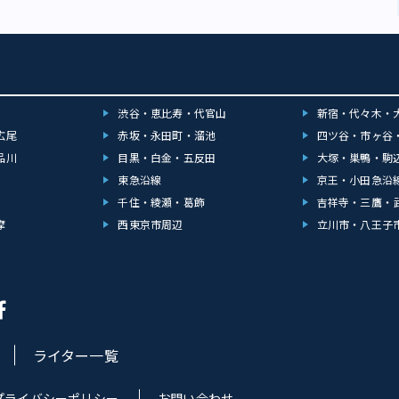
渋谷・恵比寿・代官山
新宿・代々木・
広尾
赤坂・永田町・溜池
四ツ谷・市ヶ谷
品川
目黒・白金・五反田
大塚・巣鴨・駒
東急沿線
京王・小田急沿
千住・綾瀬・葛飾
吉祥寺・三鷹・
摩
西東京市周辺
立川市・八王子
ライター一覧
プライバシーポリシー
お問い合わせ