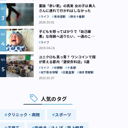
童謡「赤い靴」の真実 女の子は異人
さんに連れて行かれはしなかった
ライフ
表参道駅
麻布十番駅
2020.05.01
子どもを怒ってばかりで「自己嫌
悪」な母親へ送りたい、一通のここ
ろの処方箋
ライフ
2019.06.16
ユニクロも真っ青？ ワンコインで服
が買える都内「激安衣料店」5選
ライフ
中野駅
十条駅
地下鉄赤塚駅
日暮里駅
泉体育館駅
2022.01.07
人気のタグ
クリニック・病院
スポーツ
子育て
街歩き／さんぽ／路上観察