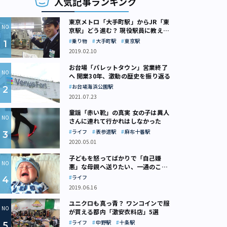
人気記事ランキング
東京メトロ「大手町駅」からJR「東
京駅」どう進む？ 現役駅員に教えて
もらいました
乗り物
大手町駅
東京駅
2019.02.10
お台場「パレットタウン」営業終了
へ 開業30年、激動の歴史を振り返る
お台場海浜公園駅
2021.07.23
童謡「赤い靴」の真実 女の子は異人
さんに連れて行かれはしなかった
ライフ
表参道駅
麻布十番駅
2020.05.01
子どもを怒ってばかりで「自己嫌
悪」な母親へ送りたい、一通のここ
ろの処方箋
ライフ
2019.06.16
ユニクロも真っ青？ ワンコインで服
が買える都内「激安衣料店」5選
ライフ
中野駅
十条駅