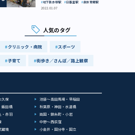
地下鉄赤塚駅
日暮里駅
泉体育館駅
2022.01.07
人気のタグ
クリニック・病院
スポーツ
子育て
街歩き／さんぽ／路上観察
大久保
池袋～高田馬場・早稲田
・飯田橋
秋葉原・神田・水道橋
込・赤羽
両国・錦糸町・小岩
線
中野～西荻窪
武蔵境
小金井・国分寺・国立