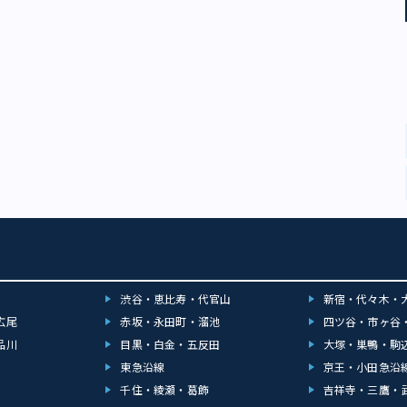
渋谷・恵比寿・代官山
新宿・代々木・
広尾
赤坂・永田町・溜池
四ツ谷・市ヶ谷
品川
目黒・白金・五反田
大塚・巣鴨・駒
東急沿線
京王・小田急沿
千住・綾瀬・葛飾
吉祥寺・三鷹・