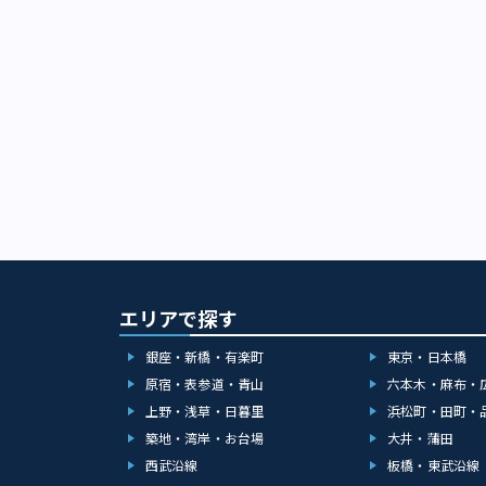
エリアで探す
銀座・新橋・有楽町
東京・日本橋
原宿・表参道・青山
六本木・麻布・
上野・浅草・日暮里
浜松町・田町・
築地・湾岸・お台場
大井・蒲田
西武沿線
板橋・東武沿線