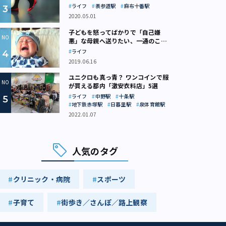
ライフ
表参道駅
麻布十番駅
2020.05.01
子どもを怒ってばかりで「自己嫌
悪」な母親へ送りたい、一通のここ
ろの処方箋
ライフ
2019.06.16
ユニクロも真っ青？ ワンコインで服
が買える都内「激安衣料店」5選
ライフ
中野駅
十条駅
地下鉄赤塚駅
日暮里駅
泉体育館駅
2022.01.07
人気のタグ
クリニック・病院
スポーツ
子育て
街歩き／さんぽ／路上観察