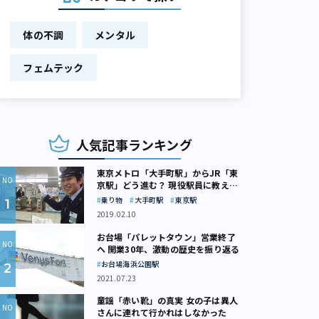
体の不調
メンタル
フェムテック
人気記事ランキング
東京メトロ「大手町駅」からJR「東
京駅」どう進む？ 現役駅員に教えて
もらいました
乗り物
大手町駅
東京駅
2019.02.10
お台場「パレットタウン」営業終了
へ 開業30年、激動の歴史を振り返る
お台場海浜公園駅
2021.07.23
童謡「赤い靴」の真実 女の子は異人
さんに連れて行かれはしなかった