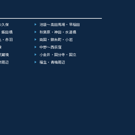
大久保
池袋～高田馬場・早稲田
・飯田橋
秋葉原・神田・水道橋
込・赤羽
両国・錦糸町・小岩
線
中野～西荻窪
武蔵境
小金井・国分寺・国立
市周辺
福生・青梅周辺