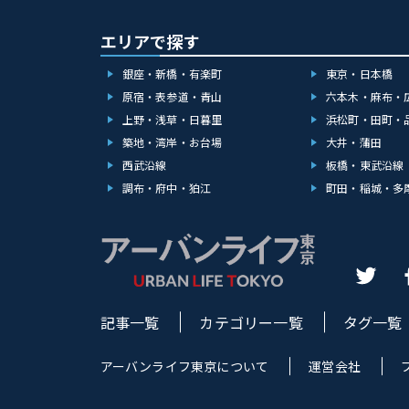
エリアで探す
銀座・新橋・有楽町
東京・日本橋
原宿・表参道・青山
六本木・麻布・
上野・浅草・日暮里
浜松町・田町・
築地・湾岸・お台場
大井・蒲田
西武沿線
板橋・東武沿線
調布・府中・狛江
町田・稲城・多
記事一覧
カテゴリー一覧
タグ一覧
アーバンライフ東京について
運営会社