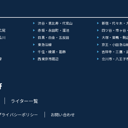
渋谷・恵比寿・代官山
新宿・代々木・
広尾
赤坂・永田町・溜池
四ツ谷・市ヶ谷
品川
目黒・白金・五反田
大塚・巣鴨・駒
東急沿線
京王・小田急沿
千住・綾瀬・葛飾
吉祥寺・三鷹・
摩
西東京市周辺
立川市・八王子
ライター一覧
プライバシーポリシー
お問い合わせ