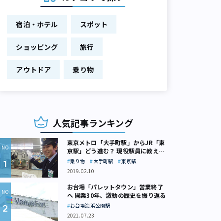
宿泊・ホテル
スポット
ショッピング
旅行
アウトドア
乗り物
人気記事ランキング
東京メトロ「大手町駅」からJR「東
京駅」どう進む？ 現役駅員に教えて
もらいました
乗り物
大手町駅
東京駅
2019.02.10
お台場「パレットタウン」営業終了
へ 開業30年、激動の歴史を振り返る
お台場海浜公園駅
2021.07.23