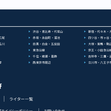
渋谷・恵比寿・代官山
新宿・代々木・
広尾
赤坂・永田町・溜池
四ツ谷・市ヶ谷
品川
目黒・白金・五反田
大塚・巣鴨・駒
東急沿線
京王・小田急沿
千住・綾瀬・葛飾
吉祥寺・三鷹・
摩
西東京市周辺
立川市・八王子
ライター一覧
プライバシーポリシー
お問い合わせ