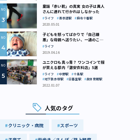
童謡「赤い靴」の真実 女の子は異人
さんに連れて行かれはしなかった
ライフ
表参道駅
麻布十番駅
2020.05.01
子どもを怒ってばかりで「自己嫌
悪」な母親へ送りたい、一通のここ
ろの処方箋
ライフ
2019.06.16
ユニクロも真っ青？ ワンコインで服
が買える都内「激安衣料店」5選
ライフ
中野駅
十条駅
地下鉄赤塚駅
日暮里駅
泉体育館駅
2022.01.07
人気のタグ
クリニック・病院
スポーツ
子育て
街歩き／さんぽ／路上観察