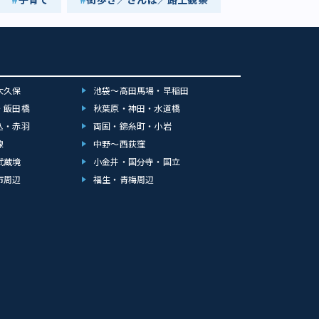
大久保
池袋～高田馬場・早稲田
・飯田橋
秋葉原・神田・水道橋
込・赤羽
両国・錦糸町・小岩
線
中野～西荻窪
武蔵境
小金井・国分寺・国立
市周辺
福生・青梅周辺