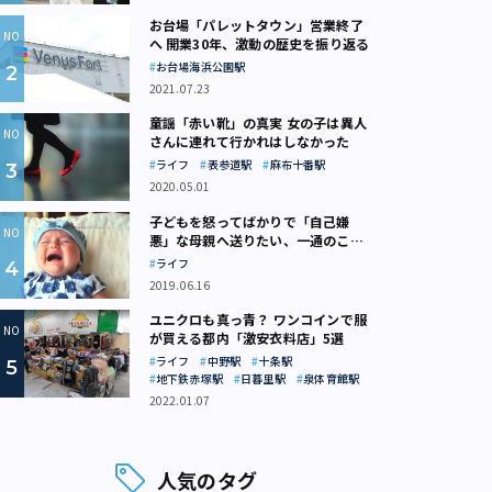
お台場「パレットタウン」営業終了
へ 開業30年、激動の歴史を振り返る
お台場海浜公園駅
2021.07.23
童謡「赤い靴」の真実 女の子は異人
さんに連れて行かれはしなかった
ライフ
表参道駅
麻布十番駅
2020.05.01
子どもを怒ってばかりで「自己嫌
悪」な母親へ送りたい、一通のここ
ろの処方箋
ライフ
2019.06.16
ユニクロも真っ青？ ワンコインで服
が買える都内「激安衣料店」5選
ライフ
中野駅
十条駅
地下鉄赤塚駅
日暮里駅
泉体育館駅
2022.01.07
人気のタグ