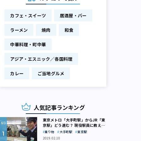
カフェ・スイーツ
居酒屋・バー
ラーメン
焼肉
和食
中華料理・町中華
アジア・エスニック／各国料理
カレー
ご当地グルメ
人気記事ランキング
東京メトロ「大手町駅」からJR「東
京駅」どう進む？ 現役駅員に教えて
もらいました
乗り物
大手町駅
東京駅
2019.02.10