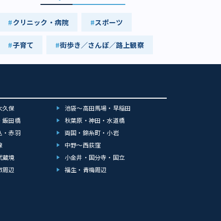
クリニック・病院
スポーツ
子育て
街歩き／さんぽ／路上観察
大久保
池袋～高田馬場・早稲田
・飯田橋
秋葉原・神田・水道橋
込・赤羽
両国・錦糸町・小岩
線
中野～西荻窪
武蔵境
小金井・国分寺・国立
市周辺
福生・青梅周辺