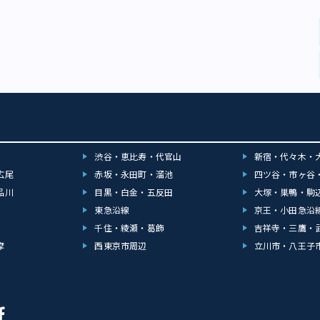
渋谷・恵比寿・代官山
新宿・代々木・
広尾
赤坂・永田町・溜池
四ツ谷・市ヶ谷
品川
目黒・白金・五反田
大塚・巣鴨・駒
東急沿線
京王・小田急沿
千住・綾瀬・葛飾
吉祥寺・三鷹・
摩
西東京市周辺
立川市・八王子