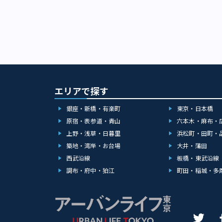
エリアで探す
銀座・新橋・有楽町
東京・日本橋
原宿・表参道・青山
六本木・麻布・
上野・浅草・日暮里
浜松町・田町・
築地・湾岸・お台場
大井・蒲田
西武沿線
板橋・東武沿線
調布・府中・狛江
町田・稲城・多